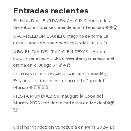
Entradas recientes
EL MUNDIAL ENTRA EN CALOR: Debutan los
favoritos en una semana de alta intensidad ⚽️🌍🏆
UFC FREEDOM 250: ¡El Octágono se toma La
Casa Blanca en una noche histórica! 👊🇺🇸🏛️
NBA: EL DÍA DEL JUICIO EN TEXAS: ¿Habrá
corona para los Knicks o Wembanyama estira el
drama en el Juego 5? 🏀🔥💍
EL TURNO DE LOS ANFITRIONES: Canadá y
Estados Unidos se estrenan en la Copa del
Mundo ⚽️🇨🇦🇺🇸
FIESTA MUNDIAL: ¡Se inaugura la Copa del
Mundo 2026 con doble cartelera en México! ⚽️🌍
🏆
vidal hernandez
en
Venezuela en París 2024: La