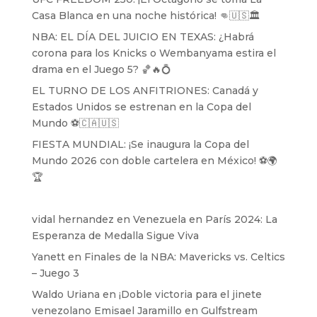
Casa Blanca en una noche histórica! 👊🇺🇸🏛️
NBA: EL DÍA DEL JUICIO EN TEXAS: ¿Habrá
corona para los Knicks o Wembanyama estira el
drama en el Juego 5? 🏀🔥💍
EL TURNO DE LOS ANFITRIONES: Canadá y
Estados Unidos se estrenan en la Copa del
Mundo ⚽️🇨🇦🇺🇸
FIESTA MUNDIAL: ¡Se inaugura la Copa del
Mundo 2026 con doble cartelera en México! ⚽️🌍
🏆
vidal hernandez
en
Venezuela en París 2024: La
Esperanza de Medalla Sigue Viva
Yanett
en
Finales de la NBA: Mavericks vs. Celtics
– Juego 3
Waldo Uriana
en
¡Doble victoria para el jinete
venezolano Emisael Jaramillo en Gulfstream