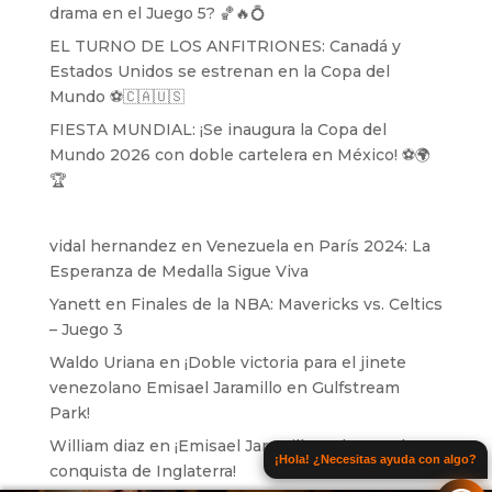
drama en el Juego 5? 🏀🔥💍
EL TURNO DE LOS ANFITRIONES: Canadá y
Estados Unidos se estrenan en la Copa del
Mundo ⚽️🇨🇦🇺🇸
FIESTA MUNDIAL: ¡Se inaugura la Copa del
Mundo 2026 con doble cartelera en México! ⚽️🌍
🏆
vidal hernandez
en
Venezuela en París 2024: La
Esperanza de Medalla Sigue Viva
Yanett
en
Finales de la NBA: Mavericks vs. Celtics
– Juego 3
Waldo Uriana
en
¡Doble victoria para el jinete
venezolano Emisael Jaramillo en Gulfstream
Park!
William diaz
en
¡Emisael Jaramillo se lanza a la
¡Hola! ¿Necesitas ayuda con algo?
conquista de Inglaterra!