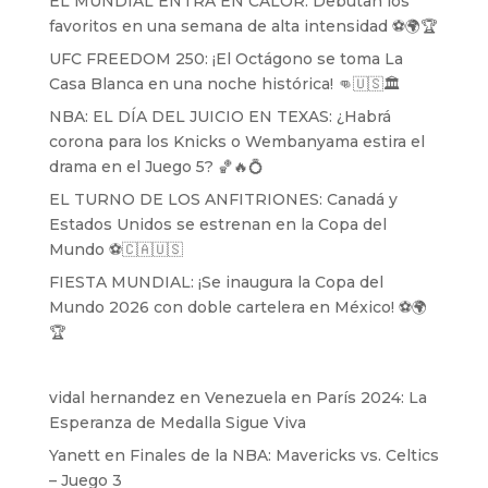
EL MUNDIAL ENTRA EN CALOR: Debutan los
favoritos en una semana de alta intensidad ⚽️🌍🏆
UFC FREEDOM 250: ¡El Octágono se toma La
Casa Blanca en una noche histórica! 👊🇺🇸🏛️
NBA: EL DÍA DEL JUICIO EN TEXAS: ¿Habrá
corona para los Knicks o Wembanyama estira el
drama en el Juego 5? 🏀🔥💍
EL TURNO DE LOS ANFITRIONES: Canadá y
Estados Unidos se estrenan en la Copa del
Mundo ⚽️🇨🇦🇺🇸
FIESTA MUNDIAL: ¡Se inaugura la Copa del
Mundo 2026 con doble cartelera en México! ⚽️🌍
🏆
vidal hernandez
en
Venezuela en París 2024: La
Esperanza de Medalla Sigue Viva
Yanett
en
Finales de la NBA: Mavericks vs. Celtics
– Juego 3