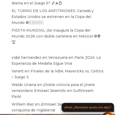
drama en el Juego 5? 🏀🔥💍
EL TURNO DE LOS ANFITRIONES: Canadá y
Estados Unidos se estrenan en la Copa del
Mundo ⚽️🇨🇦🇺🇸
FIESTA MUNDIAL: ¡Se inaugura la Copa del
Mundo 2026 con doble cartelera en México! ⚽️🌍
🏆
vidal hernandez
en
Venezuela en París 2024: La
Esperanza de Medalla Sigue Viva
Yanett
en
Finales de la NBA: Mavericks vs. Celtics
– Juego 3
Waldo Uriana
en
¡Doble victoria para el jinete
venezolano Emisael Jaramillo en Gulfstream
Park!
William diaz
en
¡Emisael Jaramillo se lanza a la
¡Hola! ¿Necesitas ayuda con algo?
conquista de Inglaterra!