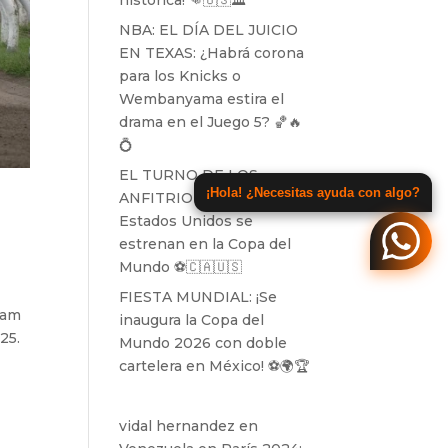
histórica! 👊🇺🇸🏛️
NBA: EL DÍA DEL JUICIO
EN TEXAS: ¿Habrá corona
para los Knicks o
Wembanyama estira el
drama en el Juego 5? 🏀🔥
💍
EL TURNO DE LOS
¡Hola! ¿Necesitas ayuda con algo?
ANFITRIONES: Canadá y
Estados Unidos se
estrenan en la Copa del
Mundo ⚽️🇨🇦🇺🇸
FIESTA MUNDIAL: ¡Se
eam
inaugura la Copa del
25.
Mundo 2026 con doble
cartelera en México! ⚽️🌍🏆
vidal hernandez
en