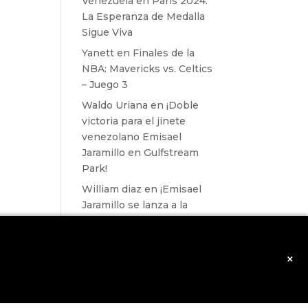
Venezuela en París 2024:
La Esperanza de Medalla
Sigue Viva
Yanett
en
Finales de la
NBA: Mavericks vs. Celtics
– Juego 3
Waldo Uriana
en
¡Doble
victoria para el jinete
venezolano Emisael
Jaramillo en Gulfstream
Park!
William diaz
en
¡Emisael
Jaramillo se lanza a la
conquista de Inglaterra!
williams
en
¡Emisael
Jaramillo se lanza a la
×
conquista de Inglaterra!