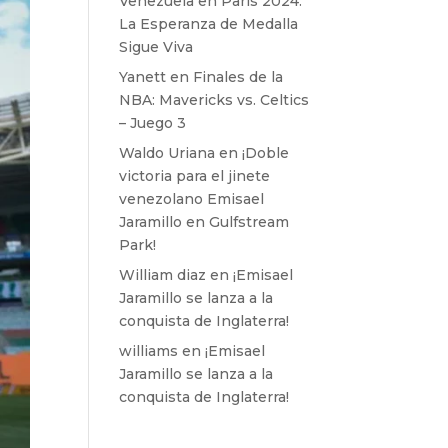
Venezuela en París 2024:
La Esperanza de Medalla
Sigue Viva
Yanett
en
Finales de la
NBA: Mavericks vs. Celtics
– Juego 3
Waldo Uriana
en
¡Doble
victoria para el jinete
venezolano Emisael
Jaramillo en Gulfstream
Park!
William diaz
en
¡Emisael
Jaramillo se lanza a la
conquista de Inglaterra!
williams
en
¡Emisael
Jaramillo se lanza a la
conquista de Inglaterra!