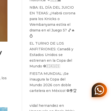
histórica! 👊🇺🇸🏛️
NBA: EL DÍA DEL JUICIO
EN TEXAS: ¿Habrá corona
para los Knicks o
Wembanyama estira el
drama en el Juego 5? 🏀🔥
💍
EL TURNO DE LOS
ANFITRIONES: Canadá y
y
Estados Unidos se
estrenan en la Copa del
Mundo ⚽️🇨🇦🇺🇸
FIESTA MUNDIAL: ¡Se
 los
inaugura la Copa del
Mundo 2026 con doble
cartelera en México! ⚽️🌍🏆
vidal hernandez
en