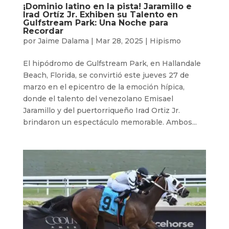
¡Dominio latino en la pista! Jaramillo e
Irad Ortíz Jr. Exhiben su Talento en
Gulfstream Park: Una Noche para
Recordar
por
Jaime Dalama
|
Mar 28, 2025
|
Hipismo
El hipódromo de Gulfstream Park, en Hallandale
Beach, Florida, se convirtió este jueves 27 de
marzo en el epicentro de la emoción hípica,
donde el talento del venezolano Emisael
Jaramillo y del puertorriqueño Irad Ortiz Jr.
brindaron un espectáculo memorable. Ambos...