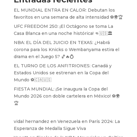
EL MUNDIAL ENTRA EN CALOR: Debutan los
favoritos en una semana de alta intensidad ⚽️🌍🏆
UFC FREEDOM 250: ¡El Octágono se toma La
Casa Blanca en una noche histórica! 👊🇺🇸🏛️
NBA: EL DÍA DEL JUICIO EN TEXAS: ¿Habrá
corona para los Knicks o Wembanyama estira el
drama en el Juego 5? 🏀🔥💍
EL TURNO DE LOS ANFITRIONES: Canadá y
Estados Unidos se estrenan en la Copa del
Mundo ⚽️🇨🇦🇺🇸
FIESTA MUNDIAL: ¡Se inaugura la Copa del
Mundo 2026 con doble cartelera en México! ⚽️🌍
🏆
vidal hernandez
en
Venezuela en París 2024: La
Esperanza de Medalla Sigue Viva