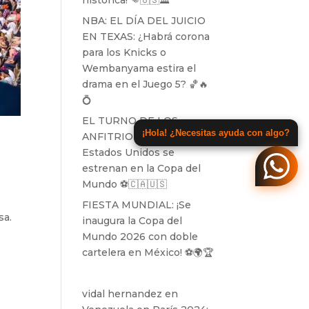
histórica! 👊🇺🇸🏛️
NBA: EL DÍA DEL JUICIO
EN TEXAS: ¿Habrá corona
para los Knicks o
Wembanyama estira el
drama en el Juego 5? 🏀🔥
💍
EL TURNO DE LOS
¡Hola! ¿Necesitas ayuda con algo?
ANFITRIONES: Canadá y
Estados Unidos se
estrenan en la Copa del
Mundo ⚽️🇨🇦🇺🇸
FIESTA MUNDIAL: ¡Se
sa.
inaugura la Copa del
Mundo 2026 con doble
cartelera en México! ⚽️🌍🏆
vidal hernandez
en