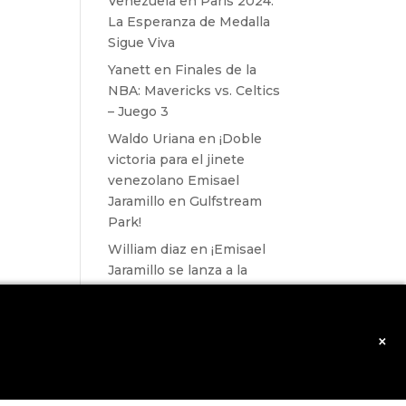
Venezuela en París 2024:
La Esperanza de Medalla
Sigue Viva
Yanett
en
Finales de la
NBA: Mavericks vs. Celtics
– Juego 3
Waldo Uriana
en
¡Doble
victoria para el jinete
venezolano Emisael
Jaramillo en Gulfstream
Park!
William diaz
en
¡Emisael
Jaramillo se lanza a la
conquista de Inglaterra!
williams
en
¡Emisael
Jaramillo se lanza a la
×
conquista de Inglaterra!