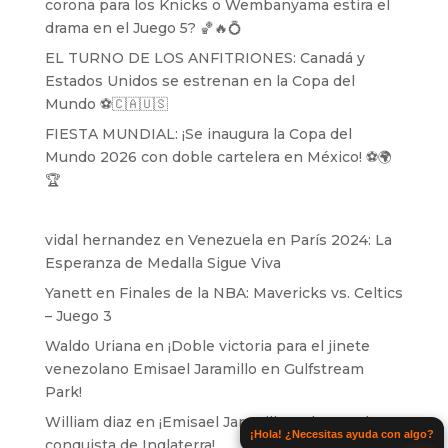
corona para los Knicks o Wembanyama estira el
drama en el Juego 5? 🏀🔥💍
EL TURNO DE LOS ANFITRIONES: Canadá y
Estados Unidos se estrenan en la Copa del
Mundo ⚽️🇨🇦🇺🇸
FIESTA MUNDIAL: ¡Se inaugura la Copa del
Mundo 2026 con doble cartelera en México! ⚽️🌍
🏆
vidal hernandez
en
Venezuela en París 2024: La
Esperanza de Medalla Sigue Viva
Yanett
en
Finales de la NBA: Mavericks vs. Celtics
– Juego 3
Waldo Uriana
en
¡Doble victoria para el jinete
venezolano Emisael Jaramillo en Gulfstream
Park!
William diaz
en
¡Emisael Jaramillo se lanza a la
¡Hola! ¿Necesitas ayuda con algo?
conquista de Inglaterra!