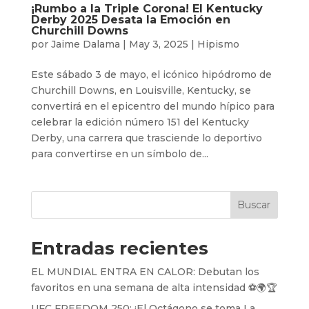
¡Rumbo a la Triple Corona! El Kentucky
Derby 2025 Desata la Emoción en
Churchill Downs
por
Jaime Dalama
|
May 3, 2025
|
Hipismo
Este sábado 3 de mayo, el icónico hipódromo de
Churchill Downs, en Louisville, Kentucky, se
convertirá en el epicentro del mundo hípico para
celebrar la edición número 151 del Kentucky
Derby, una carrera que trasciende lo deportivo
para convertirse en un símbolo de...
Buscar
Entradas recientes
EL MUNDIAL ENTRA EN CALOR: Debutan los
favoritos en una semana de alta intensidad ⚽️🌍🏆
UFC FREEDOM 250: ¡El Octágono se toma La