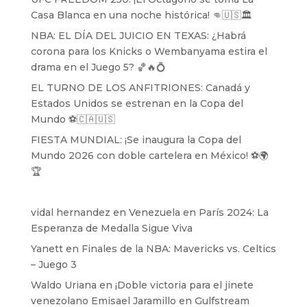
Casa Blanca en una noche histórica! 👊🇺🇸🏛️
NBA: EL DÍA DEL JUICIO EN TEXAS: ¿Habrá
corona para los Knicks o Wembanyama estira el
drama en el Juego 5? 🏀🔥💍
EL TURNO DE LOS ANFITRIONES: Canadá y
Estados Unidos se estrenan en la Copa del
Mundo ⚽️🇨🇦🇺🇸
FIESTA MUNDIAL: ¡Se inaugura la Copa del
Mundo 2026 con doble cartelera en México! ⚽️🌍
🏆
vidal hernandez
en
Venezuela en París 2024: La
Esperanza de Medalla Sigue Viva
Yanett
en
Finales de la NBA: Mavericks vs. Celtics
– Juego 3
Waldo Uriana
en
¡Doble victoria para el jinete
venezolano Emisael Jaramillo en Gulfstream