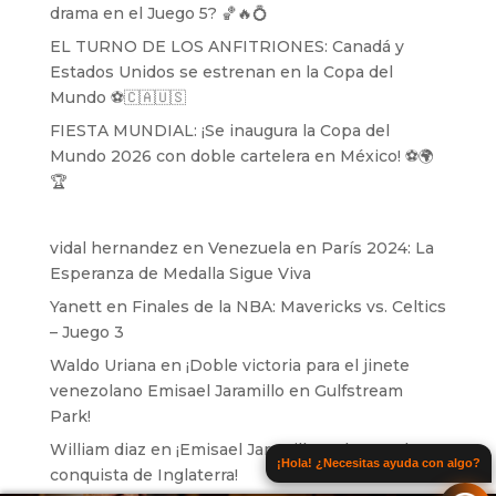
drama en el Juego 5? 🏀🔥💍
EL TURNO DE LOS ANFITRIONES: Canadá y
Estados Unidos se estrenan en la Copa del
Mundo ⚽️🇨🇦🇺🇸
FIESTA MUNDIAL: ¡Se inaugura la Copa del
Mundo 2026 con doble cartelera en México! ⚽️🌍
🏆
vidal hernandez
en
Venezuela en París 2024: La
Esperanza de Medalla Sigue Viva
Yanett
en
Finales de la NBA: Mavericks vs. Celtics
– Juego 3
Waldo Uriana
en
¡Doble victoria para el jinete
venezolano Emisael Jaramillo en Gulfstream
Park!
William diaz
en
¡Emisael Jaramillo se lanza a la
¡Hola! ¿Necesitas ayuda con algo?
conquista de Inglaterra!