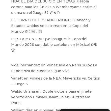
NBA: EL DÍA DEL JUICIO EN TEXAS: ¿Habrá
corona para los Knicks o Wembanyama estira el
drama en el Juego 5? 🏀🔥💍
EL TURNO DE LOS ANFITRIONES: Canadá y
Estados Unidos se estrenan en la Copa del
Mundo ⚽️🇨🇦🇺🇸
FIESTA MUNDIAL: ¡Se inaugura la Copa del
Mundo 2026 con doble cartelera en México! ⚽️🌍
🏆
vidal hernandez
en
Venezuela en París 2024: La
Esperanza de Medalla Sigue Viva
Yanett
en
Finales de la NBA: Mavericks vs. Celtics
– Juego 3
Waldo Uriana
en
¡Doble victoria para el jinete
venezolano Emisael Jaramillo en Gulfstream
Park!
William diaz
en
¡Emisael Jaramillo se lanza a la