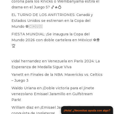
corona para los Knicks o Wembanyama estira el
drama en el Juego 5? 🏀🔥💍
EL TURNO DE LOS ANFITRIONES: Canadá y
Estados Unidos se estrenan en la Copa del
Mundo ⚽️🇨🇦🇺🇸
FIESTA MUNDIAL: ¡Se inaugura la Copa del
Mundo 2026 con doble cartelera en México! ⚽️🌍
🏆
vidal hernandez
en
Venezuela en París 2024: La
Esperanza de Medalla Sigue Viva
Yanett
en
Finales de la NBA: Mavericks vs. Celtics
– Juego 3
Waldo Uriana
en
¡Doble victoria para el jinete
venezolano Emisael Jaramillo en Gulfstream
Park!
William diaz
en
¡Emisael Jaramillo se lanza a la
¡Hola! ¿Necesitas ayuda con algo?
conquista de Inglaterra!