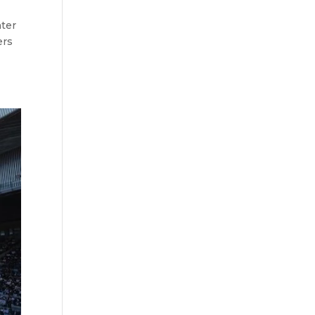
nter
ers