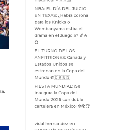
histórica! 👊🇺🇸🏛️
NBA: EL DÍA DEL JUICIO
EN TEXAS: ¿Habrá corona
para los Knicks o
Wembanyama estira el
drama en el Juego 5? 🏀🔥
💍
EL TURNO DE LOS
ANFITRIONES: Canadá y
Estados Unidos se
estrenan en la Copa del
Mundo ⚽️🇨🇦🇺🇸
FIESTA MUNDIAL: ¡Se
sa.
inaugura la Copa del
Mundo 2026 con doble
cartelera en México! ⚽️🌍🏆
vidal hernandez
en