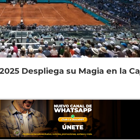
2025 Despliega su Magia en la Ca
adrid se ha convertido una vez más en el epicentro del tenis
2025. El evento dio inicio ayer, lunes 21 de abril, y hasta el
a anfitriona...