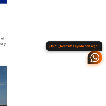
 el
ma y
¡Hola! ¿Necesitas ayuda con algo?