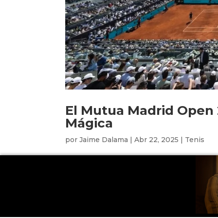
El Mutua Madrid Open 
Mágica
por
Jaime Dalama
|
Abr 22, 2025
|
Tenis
El polvo de ladrillo de la Caja Mágica en M
mundial con el inicio del Mutua Madrid Open 
domingo 4 de mayo, la capital española será l