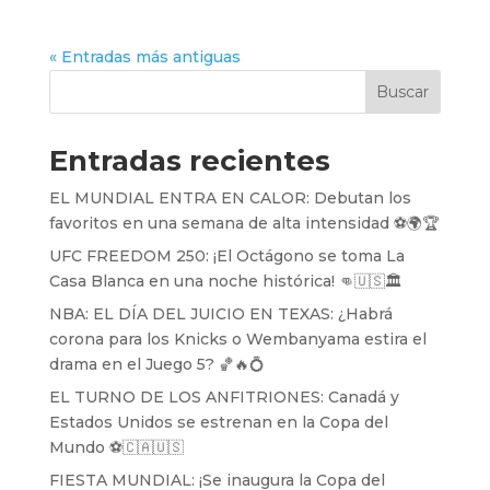
« Entradas más antiguas
Buscar
Entradas recientes
EL MUNDIAL ENTRA EN CALOR: Debutan los
favoritos en una semana de alta intensidad ⚽️🌍🏆
UFC FREEDOM 250: ¡El Octágono se toma La
Casa Blanca en una noche histórica! 👊🇺🇸🏛️
NBA: EL DÍA DEL JUICIO EN TEXAS: ¿Habrá
corona para los Knicks o Wembanyama estira el
drama en el Juego 5? 🏀🔥💍
EL TURNO DE LOS ANFITRIONES: Canadá y
Estados Unidos se estrenan en la Copa del
Mundo ⚽️🇨🇦🇺🇸
FIESTA MUNDIAL: ¡Se inaugura la Copa del