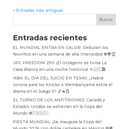
« Entradas más antiguas
Buscar
Entradas recientes
EL MUNDIAL ENTRA EN CALOR: Debutan los
favoritos en una semana de alta intensidad ⚽️🌍🏆
UFC FREEDOM 250: ¡El Octágono se toma La
Casa Blanca en una noche histórica! 👊🇺🇸🏛️
NBA: EL DÍA DEL JUICIO EN TEXAS: ¿Habrá
corona para los Knicks o Wembanyama estira el
drama en el Juego 5? 🏀🔥💍
EL TURNO DE LOS ANFITRIONES: Canadá y
Estados Unidos se estrenan en la Copa del
Mundo ⚽️🇨🇦🇺🇸
FIESTA MUNDIAL: ¡Se inaugura la Copa del
Mundo 2026 con doble cartelera en México! ⚽️🌍