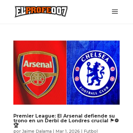
Premier League: El Arsenal defiende su
trono en un Derbi de Londres crucial 🏴󠁧󠁢󠁥󠁮󠁧󠁿⚽
🏆
por
Jaime Dalama
|
Mar 1, 2026
|
Futbol