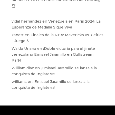
🏆
vidal hernandez
en
Venezuela en París 2024: La
Esperanza de Medalla Sigue Viva
Yanett
en
Finales de la NBA: Mavericks vs. Celtics
– Juego 3
Waldo Uriana
en
¡Doble victoria para el jinete
venezolano Emisael Jaramillo en Gulfstream
Park!
William diaz
en
¡Emisael Jaramillo se lanza a la
conquista de Inglaterra!
williams
en
¡Emisael Jaramillo se lanza a la
conquista de Inglaterra!