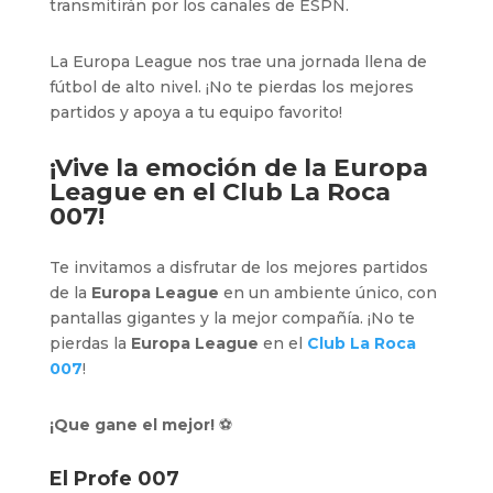
transmitirán por los canales de ESPN.
La Europa League nos trae una jornada llena de
fútbol de alto nivel. ¡No te pierdas los mejores
partidos y apoya a tu equipo favorito!
¡Vive la emoción de la Europa
League en el
Club La Roca
007
!
Te invitamos a disfrutar de los mejores partidos
de la
Europa League
en un ambiente único, con
pantallas gigantes y la mejor compañía. ¡No te
pierdas la
Europa League
en el
Club La Roca
007
!
¡Que gane el mejor!
⚽
El Profe 007