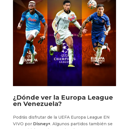
¿Dónde ver la Europa League
en Venezuela?
Podrás disfrutar de la UEFA Europa League EN
VIVO por
Disney+
. Algunos partidos también se