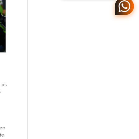
 Los
s
uen
de