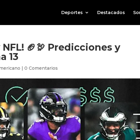
Deportes
Destacados
So
 NFL! 🏈🦃 Predicciones y
a 13
Americano
|
0 Comentarios