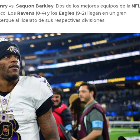
enry
vs.
Saquon Barkley
. Dos de los mejores equipos de la
NF
ico. Los
Ravens
(8-4) y los
Eagles
(9-2) llegan en un gran
rque al liderato de sus respectivas divisiones.