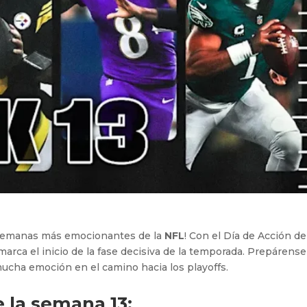
as semanas más emocionantes de la
NFL
! Con el Día de Acción de
arca el inicio de la fase decisiva de la temporada. Prepárense
 mucha emoción en el camino hacia los playoffs.
 la semana 13: