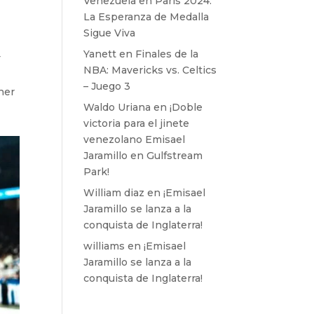
Venezuela en París 2024:
La Esperanza de Medalla
Sigue Viva
Yanett
en
Finales de la
Y
NBA: Mavericks vs. Celtics
– Juego 3
ner
Waldo Uriana
en
¡Doble
victoria para el jinete
venezolano Emisael
Jaramillo en Gulfstream
Park!
William diaz
en
¡Emisael
Jaramillo se lanza a la
conquista de Inglaterra!
williams
en
¡Emisael
Jaramillo se lanza a la
conquista de Inglaterra!