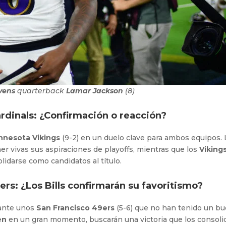
vens
quarterback
Lamar Jackson
(8)
rdinals: ¿Confirmación o reacción?
nnesota Vikings
(9-2) en un duelo clave para ambos equipos.
er vivas sus aspiraciones de playoffs, mientras que los
Viking
idarse como candidatos al título.
9ers: ¿Los Bills confirmarán su favoritismo?
 ante unos
San Francisco 49ers
(5-6) que no han tenido un b
len
en un gran momento, buscarán una victoria que los consoli