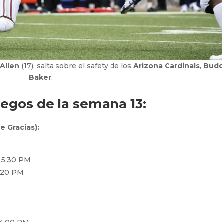
 Allen
(17), salta sobre el safety de los
Arizona Cardinals
,
Bud
Baker
.
egos de la semana 13:
e Gracias):
, 5:30 PM
9:20 PM
, 4:00 PM