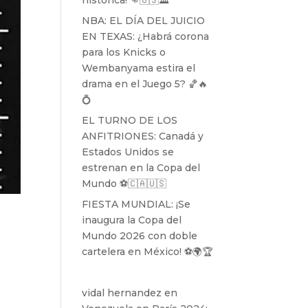
histórica! 👊🇺🇸🏛️
NBA: EL DÍA DEL JUICIO
EN TEXAS: ¿Habrá corona
para los Knicks o
Wembanyama estira el
drama en el Juego 5? 🏀🔥
💍
EL TURNO DE LOS
ANFITRIONES: Canadá y
Estados Unidos se
estrenan en la Copa del
Mundo ⚽️🇨🇦🇺🇸
FIESTA MUNDIAL: ¡Se
inaugura la Copa del
Mundo 2026 con doble
cartelera en México! ⚽️🌍🏆
vidal hernandez
en