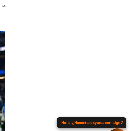
L
se
¡Hola! ¿Necesitas ayuda con algo?