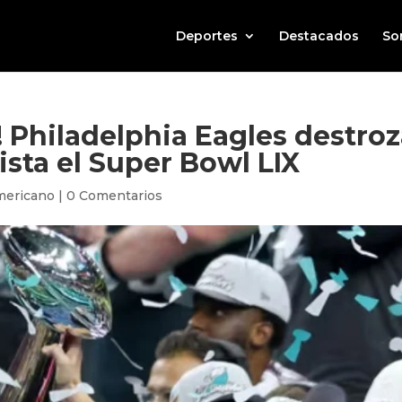
Deportes
Destacados
So
! Philadelphia Eagles destro
ista el Super Bowl LIX
mericano
|
0 Comentarios