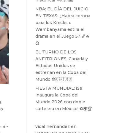
histórica! 👊🇺🇸🏛️
NBA: EL DÍA DEL JUICIO
EN TEXAS: ¿Habrá corona
para los Knicks o
Wembanyama estira el
drama en el Juego 5? 🏀🔥
💍
EL TURNO DE LOS
ANFITRIONES: Canadá y
Estados Unidos se
estrenan en la Copa del
Mundo ⚽️🇨🇦🇺🇸
FIESTA MUNDIAL: ¡Se
inaugura la Copa del
Mundo 2026 con doble
a
cartelera en México! ⚽️🌍🏆
do
vidal hernandez
en
a de