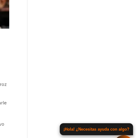
eroz
arle
vo
¡Hola! ¿Necesitas ayuda con algo?