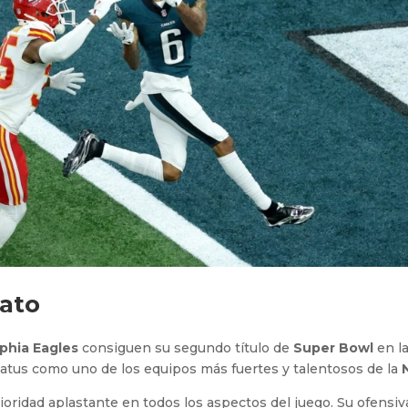
ato
phia Eagles
consiguen su segundo título de
Super Bowl
en l
status como uno de los equipos más fuertes y talentosos de la
ridad aplastante en todos los aspectos del juego. Su ofensiv