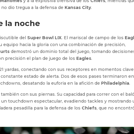
k Mahomes
y a la explosiva ofensiva de los
Chiefs
, mientras qu
 no dio tregua a la defensa de
Kansas City
.
e la noche
iscutible del
Super Bowl LIX
. El mariscal de campo de los
Eag
u equipo hacia la gloria con una combinación de precisión,
urts
demostró un dominio total del juego, tomando decisione
on precisión el plan de juego de los
Eagles
.
221 yardas, conectando con sus receptores en momentos clave
constante estado de alerta. Dos de esos pases terminaron en
hdowns, desatando la euforia en la afición de
Philadelphia
.
o también con sus piernas. Su capacidad para correr con el bal
tar un touchdown espectacular, evadiendo tackles y mostrando
adera pesadilla para la defensa de los
Chiefs
, que no encontró