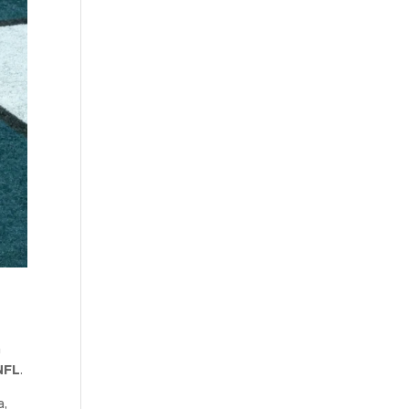
a
NFL
.
a,