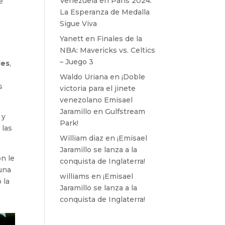
Venezuela en París 2024:
e
La Esperanza de Medalla
Sigue Viva
Yanett
en
Finales de la
NBA: Mavericks vs. Celtics
– Juego 3
les
,
Waldo Uriana
en
¡Doble
s
victoria para el jinete
venezolano Emisael
Jaramillo en Gulfstream
 y
Park!
 las
William diaz
en
¡Emisael
Jaramillo se lanza a la
ón le
conquista de Inglaterra!
 una
williams
en
¡Emisael
 la
Jaramillo se lanza a la
conquista de Inglaterra!