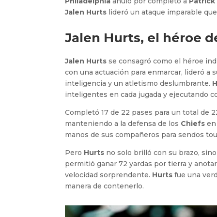
Philadelphia
anuló por completo a
Patric
Jalen Hurts
lideró un ataque imparable que
Jalen Hurts, el héroe d
Jalen Hurts
se consagró como el héroe ind
con una actuación para enmarcar, lideró a s
inteligencia y un atletismo deslumbrante.
H
inteligentes en cada jugada y ejecutando c
Completó 17 de 22 pases para un total de 
manteniendo a la defensa de los
Chiefs
en 
manos de sus compañeros para sendos touc
Pero
Hurts
no solo brilló con su brazo, sin
permitió ganar 72 yardas por tierra y ano
velocidad sorprendente.
Hurts
fue una verd
manera de contenerlo.