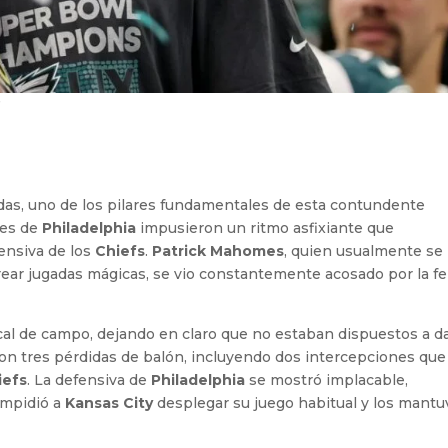
s
udas, uno de los pilares fundamentales de esta contundente
res de
Philadelphia
impusieron un ritmo asfixiante que
ensiva de los
Chiefs
.
Patrick Mahomes
, quien usualmente se
rear jugadas mágicas, se vio constantemente acosado por la f
cal de campo, dejando en claro que no estaban dispuestos a d
ron tres pérdidas de balón, incluyendo dos intercepciones que
iefs
. La defensiva de
Philadelphia
se mostró implacable,
impidió a
Kansas City
desplegar su juego habitual y los mantu