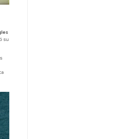
gles
ó su
os
a
ca