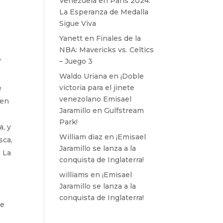
Venezuela en París 2024:
La Esperanza de Medalla
Sigue Viva
Yanett
en
Finales de la
NBA: Mavericks vs. Celtics
,
– Juego 3
Waldo Uriana
en
¡Doble
victoria para el jinete
e
venezolano Emisael
 en
Jaramillo en Gulfstream
Park!
a, y
William diaz
en
¡Emisael
sca,
Jaramillo se lanza a la
 La
conquista de Inglaterra!
williams
en
¡Emisael
Jaramillo se lanza a la
conquista de Inglaterra!
te