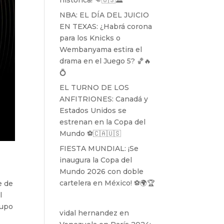
histórica! 👊🇺🇸🏛️
NBA: EL DÍA DEL JUICIO
EN TEXAS: ¿Habrá corona
para los Knicks o
Wembanyama estira el
drama en el Juego 5? 🏀🔥
💍
EL TURNO DE LOS
ANFITRIONES: Canadá y
Estados Unidos se
estrenan en la Copa del
Mundo ⚽️🇨🇦🇺🇸
FIESTA MUNDIAL: ¡Se
inaugura la Copa del
Mundo 2026 con doble
cartelera en México! ⚽️🌍🏆
e de
l
cupo
vidal hernandez
en