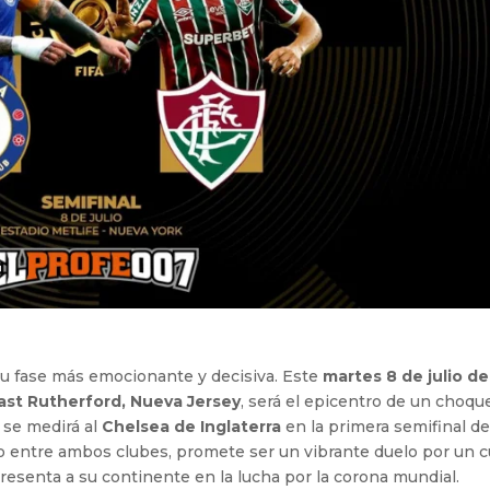
u fase más emocionante y decisiva. Este
martes 8 de julio de
ast Rutherford, Nueva Jersey
, será el epicentro de un choqu
se medirá al
Chelsea de Inglaterra
en la primera semifinal de
ro entre ambos clubes, promete ser un vibrante duelo por un 
presenta a su continente en la lucha por la corona mundial.