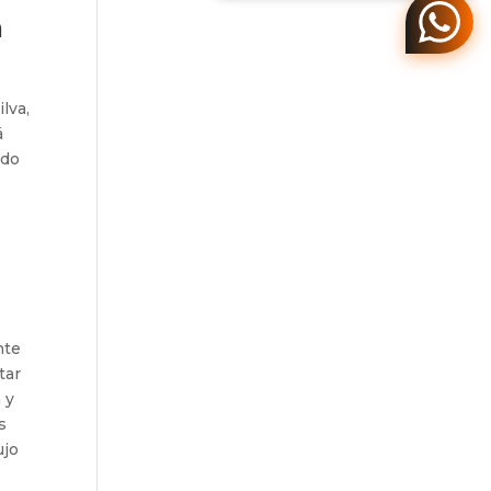
a
lva,
á
ndo
nte
tar
 y
s
ujo
,