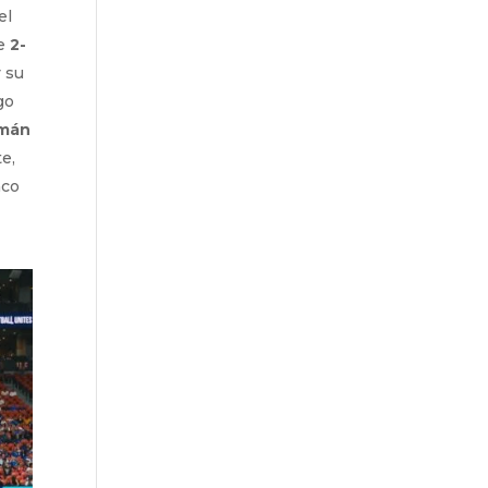
el
te
2-
 su
go
mán
e,
nco