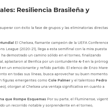
les: Resiliencia Brasileña y
uperar con éxito la fase de grupos y las eliminatorias directas
 Mundial
El Chelsea, flamante campeón de la UEFA Conferenc
s League (2020-21), llega a esta semifinal con la mira puesta
s ha demostrado un camino sólido en el torneo, finalizando
al, aplastaron al Benfica por un contundente
4-1
en la prórrog
1
en un emocionante y reñido partido. El elenco de Enzo Mare
lento en todas sus líneas, busca aprovechar su buen momento.
con figuras emergentes como
Cole Palmer
y el talentoso
Pedro
eo), otorgan al Chelsea una ventaja significativa en cuanto a
cana que Rompe Esquemas
Por su parte, el Fluminense, vigen
do un recorrido notable y sorprendente en el torneo,