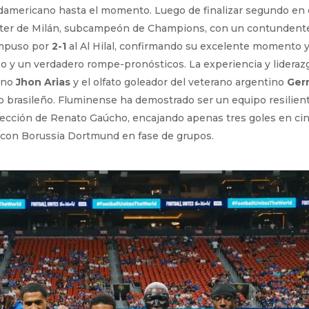
americano hasta el momento. Luego de finalizar segundo en 
al Inter de Milán, subcampeón de Champions, con un contunden
 impuso por
2-1
al Al Hilal, confirmando su excelente momento y
 y un verdadero rompe-pronósticos. La experiencia y lideraz
iano
Jhon Arias
y el olfato goleador del veterano argentino
Ger
o brasileño. Fluminense ha demostrado ser un equipo resilient
irección de Renato Gaúcho, encajando apenas tres goles en ci
 con Borussia Dortmund en fase de grupos.