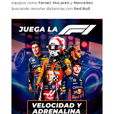
equipos como
Ferrari
,
McLaren
y
Mercedes
buscando recortar distancias con
Red Bull
.