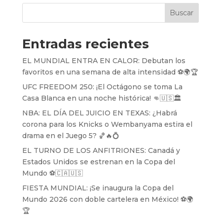
Buscar
Entradas recientes
EL MUNDIAL ENTRA EN CALOR: Debutan los
favoritos en una semana de alta intensidad ⚽️🌍🏆
UFC FREEDOM 250: ¡El Octágono se toma La
Casa Blanca en una noche histórica! 👊🇺🇸🏛️
NBA: EL DÍA DEL JUICIO EN TEXAS: ¿Habrá
corona para los Knicks o Wembanyama estira el
drama en el Juego 5? 🏀🔥💍
EL TURNO DE LOS ANFITRIONES: Canadá y
Estados Unidos se estrenan en la Copa del
Mundo ⚽️🇨🇦🇺🇸
FIESTA MUNDIAL: ¡Se inaugura la Copa del
Mundo 2026 con doble cartelera en México! ⚽️🌍
🏆