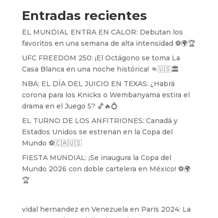
Entradas recientes
EL MUNDIAL ENTRA EN CALOR: Debutan los
favoritos en una semana de alta intensidad ⚽️🌍🏆
UFC FREEDOM 250: ¡El Octágono se toma La
Casa Blanca en una noche histórica! 👊🇺🇸🏛️
NBA: EL DÍA DEL JUICIO EN TEXAS: ¿Habrá
corona para los Knicks o Wembanyama estira el
drama en el Juego 5? 🏀🔥💍
EL TURNO DE LOS ANFITRIONES: Canadá y
Estados Unidos se estrenan en la Copa del
Mundo ⚽️🇨🇦🇺🇸
FIESTA MUNDIAL: ¡Se inaugura la Copa del
Mundo 2026 con doble cartelera en México! ⚽️🌍
🏆
vidal hernandez
en
Venezuela en París 2024: La