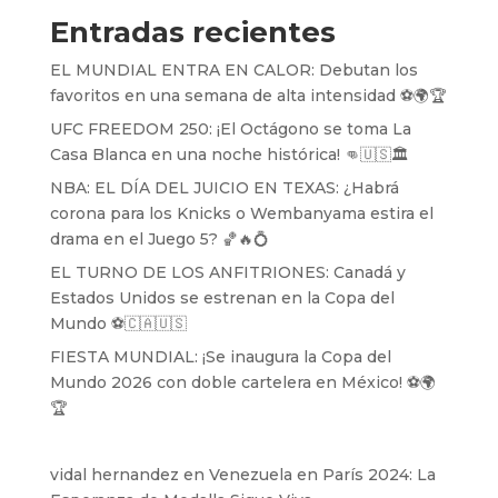
Entradas recientes
EL MUNDIAL ENTRA EN CALOR: Debutan los
favoritos en una semana de alta intensidad ⚽️🌍🏆
UFC FREEDOM 250: ¡El Octágono se toma La
Casa Blanca en una noche histórica! 👊🇺🇸🏛️
NBA: EL DÍA DEL JUICIO EN TEXAS: ¿Habrá
corona para los Knicks o Wembanyama estira el
drama en el Juego 5? 🏀🔥💍
EL TURNO DE LOS ANFITRIONES: Canadá y
Estados Unidos se estrenan en la Copa del
Mundo ⚽️🇨🇦🇺🇸
FIESTA MUNDIAL: ¡Se inaugura la Copa del
Mundo 2026 con doble cartelera en México! ⚽️🌍
🏆
vidal hernandez
en
Venezuela en París 2024: La