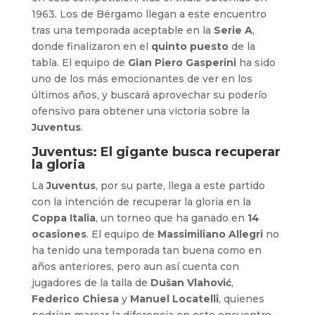
1963. Los de Bérgamo llegan a este encuentro
tras una temporada aceptable en la
Serie A
,
donde finalizaron en el
quinto puesto
de la
tabla. El equipo de
Gian Piero Gasperini
ha sido
uno de los más emocionantes de ver en los
últimos años, y buscará aprovechar su poderío
ofensivo para obtener una victoria sobre la
Juventus
.
Juventus: El gigante busca recuperar
la gloria
La
Juventus
, por su parte, llega a este partido
con la intención de recuperar la gloria en la
Coppa Italia
, un torneo que ha ganado en
14
ocasiones
. El equipo de
Massimiliano Allegri
no
ha tenido una temporada tan buena como en
años anteriores, pero aun así cuenta con
jugadores de la talla de
Dušan Vlahović
,
Federico Chiesa
y
Manuel Locatelli
, quienes
podrían marcar la diferencia en este encuentro.