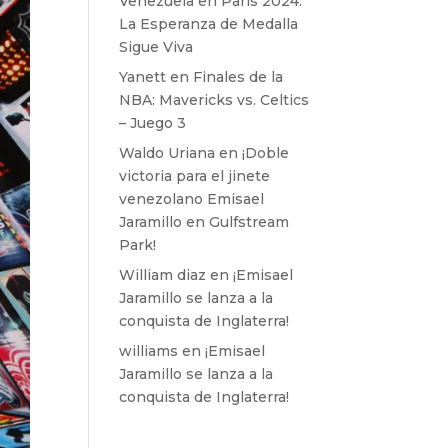
Venezuela en París 2024:
La Esperanza de Medalla
Sigue Viva
Yanett
en
Finales de la
NBA: Mavericks vs. Celtics
– Juego 3
Waldo Uriana
en
¡Doble
victoria para el jinete
venezolano Emisael
Jaramillo en Gulfstream
Park!
William diaz
en
¡Emisael
Jaramillo se lanza a la
conquista de Inglaterra!
williams
en
¡Emisael
Jaramillo se lanza a la
conquista de Inglaterra!