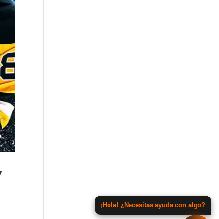
y
¡Hola! ¿Necesitas ayuda con algo?