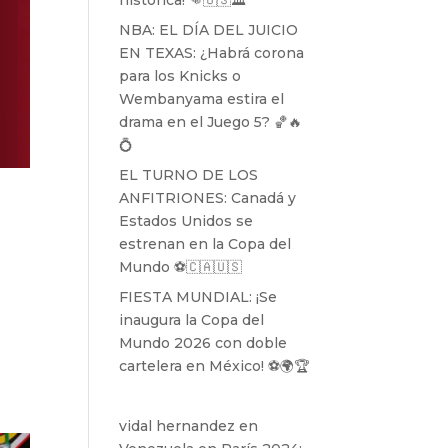
histórica! 👊🇺🇸🏛️
NBA: EL DÍA DEL JUICIO
EN TEXAS: ¿Habrá corona
para los Knicks o
Wembanyama estira el
drama en el Juego 5? 🏀🔥
💍
EL TURNO DE LOS
ANFITRIONES: Canadá y
Estados Unidos se
estrenan en la Copa del
Mundo ⚽️🇨🇦🇺🇸
FIESTA MUNDIAL: ¡Se
inaugura la Copa del
Mundo 2026 con doble
cartelera en México! ⚽️🌍🏆
vidal hernandez
en