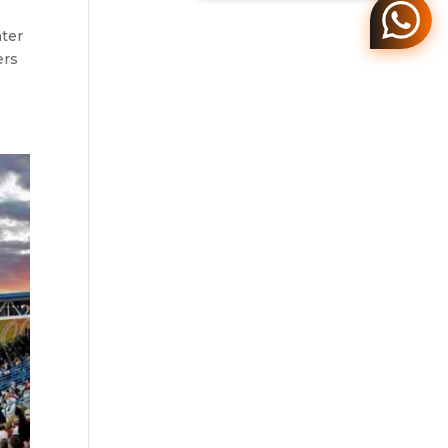
nter
ers