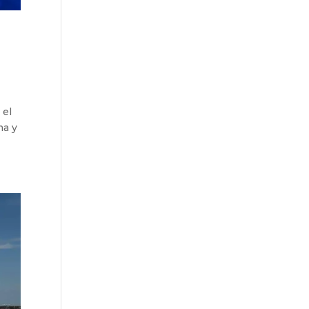
 el
ma y