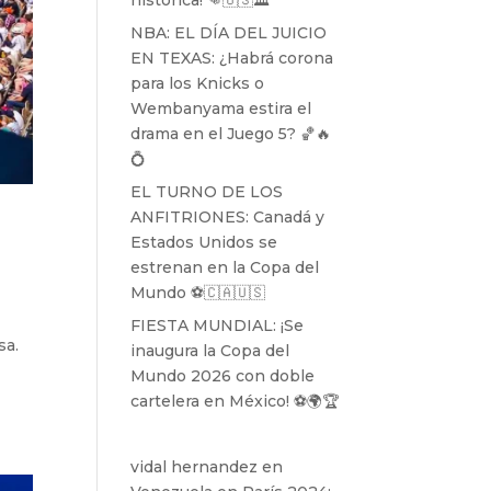
histórica! 👊🇺🇸🏛️
NBA: EL DÍA DEL JUICIO
EN TEXAS: ¿Habrá corona
para los Knicks o
Wembanyama estira el
drama en el Juego 5? 🏀🔥
💍
EL TURNO DE LOS
ANFITRIONES: Canadá y
Estados Unidos se
estrenan en la Copa del
Mundo ⚽️🇨🇦🇺🇸
FIESTA MUNDIAL: ¡Se
sa.
inaugura la Copa del
Mundo 2026 con doble
cartelera en México! ⚽️🌍🏆
vidal hernandez
en