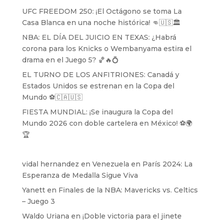
UFC FREEDOM 250: ¡El Octágono se toma La
Casa Blanca en una noche histórica! 👊🇺🇸🏛️
NBA: EL DÍA DEL JUICIO EN TEXAS: ¿Habrá
corona para los Knicks o Wembanyama estira el
drama en el Juego 5? 🏀🔥💍
EL TURNO DE LOS ANFITRIONES: Canadá y
Estados Unidos se estrenan en la Copa del
Mundo ⚽️🇨🇦🇺🇸
FIESTA MUNDIAL: ¡Se inaugura la Copa del
Mundo 2026 con doble cartelera en México! ⚽️🌍
🏆
vidal hernandez
en
Venezuela en París 2024: La
Esperanza de Medalla Sigue Viva
Yanett
en
Finales de la NBA: Mavericks vs. Celtics
– Juego 3
Waldo Uriana
en
¡Doble victoria para el jinete