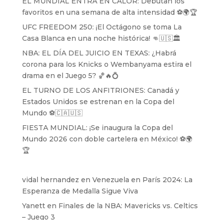
EL MUNDIAL ENTRA EN CALOR: Debutan los
favoritos en una semana de alta intensidad ⚽️🌍🏆
UFC FREEDOM 250: ¡El Octágono se toma La
Casa Blanca en una noche histórica! 👊🇺🇸🏛️
NBA: EL DÍA DEL JUICIO EN TEXAS: ¿Habrá
corona para los Knicks o Wembanyama estira el
drama en el Juego 5? 🏀🔥💍
EL TURNO DE LOS ANFITRIONES: Canadá y
Estados Unidos se estrenan en la Copa del
Mundo ⚽️🇨🇦🇺🇸
FIESTA MUNDIAL: ¡Se inaugura la Copa del
Mundo 2026 con doble cartelera en México! ⚽️🌍
🏆
vidal hernandez
en
Venezuela en París 2024: La
Esperanza de Medalla Sigue Viva
Yanett
en
Finales de la NBA: Mavericks vs. Celtics
– Juego 3