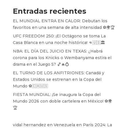
Entradas recientes
EL MUNDIAL ENTRA EN CALOR: Debutan los
favoritos en una semana de alta intensidad ⚽️🌍🏆
UFC FREEDOM 250: ¡El Octágono se toma La
Casa Blanca en una noche histórica! 👊🇺🇸🏛️
NBA: EL DÍA DEL JUICIO EN TEXAS: ¿Habrá
corona para los Knicks o Wembanyama estira el
drama en el Juego 5? 🏀🔥💍
EL TURNO DE LOS ANFITRIONES: Canadá y
Estados Unidos se estrenan en la Copa del
Mundo ⚽️🇨🇦🇺🇸
FIESTA MUNDIAL: ¡Se inaugura la Copa del
Mundo 2026 con doble cartelera en México! ⚽️🌍
🏆
vidal hernandez
en
Venezuela en París 2024: La