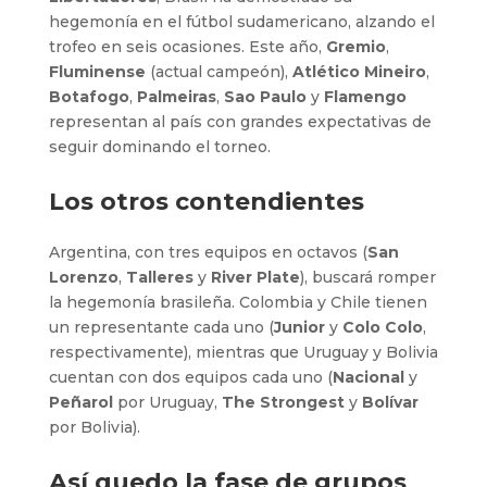
hegemonía en el fútbol sudamericano, alzando el
trofeo en seis ocasiones. Este año,
Gremio
,
Fluminense
(actual campeón),
Atlético Mineiro
,
Botafogo
,
Palmeiras
,
Sao Paulo
y
Flamengo
representan al país con grandes expectativas de
seguir dominando el torneo.
Los otros contendientes
Argentina, con tres equipos en octavos (
San
Lorenzo
,
Talleres
y
River Plate
), buscará romper
la hegemonía brasileña. Colombia y Chile tienen
un representante cada uno (
Junior
y
Colo Colo
,
respectivamente), mientras que Uruguay y Bolivia
cuentan con dos equipos cada uno (
Nacional
y
Peñarol
por Uruguay,
The Strongest
y
Bolívar
por Bolivia).
Así quedo la fase de grupos