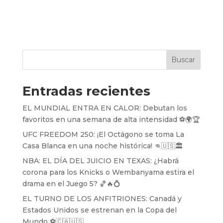
Buscar
Entradas recientes
EL MUNDIAL ENTRA EN CALOR: Debutan los
favoritos en una semana de alta intensidad ⚽️🌍🏆
UFC FREEDOM 250: ¡El Octágono se toma La
Casa Blanca en una noche histórica! 👊🇺🇸🏛️
NBA: EL DÍA DEL JUICIO EN TEXAS: ¿Habrá
corona para los Knicks o Wembanyama estira el
drama en el Juego 5? 🏀🔥💍
EL TURNO DE LOS ANFITRIONES: Canadá y
Estados Unidos se estrenan en la Copa del
Mundo ⚽️🇨🇦🇺🇸