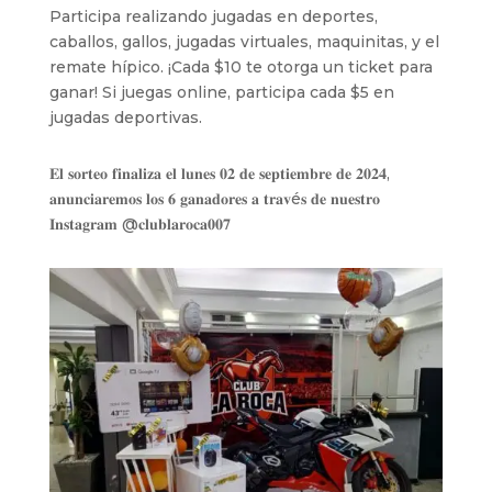
Participa realizando jugadas en deportes,
caballos, gallos, jugadas virtuales, maquinitas, y el
remate hípico. ¡Cada $10 te otorga un ticket para
ganar! Si juegas online, participa cada $5 en
jugadas deportivas.
𝐄𝐥 𝐬𝐨𝐫𝐭𝐞𝐨 𝐟𝐢𝐧𝐚𝐥𝐢𝐳𝐚 𝐞𝐥 𝐥𝐮𝐧𝐞𝐬 𝟎𝟐 𝐝𝐞 𝐬𝐞𝐩𝐭𝐢𝐞𝐦𝐛𝐫𝐞 𝐝𝐞 𝟐𝟎𝟐𝟒,
𝐚𝐧𝐮𝐧𝐜𝐢𝐚𝐫𝐞𝐦𝐨𝐬 𝐥𝐨𝐬 𝟔 𝐠𝐚𝐧𝐚𝐝𝐨𝐫𝐞𝐬 𝐚 𝐭𝐫𝐚𝐯é𝐬 𝐝𝐞 𝐧𝐮𝐞𝐬𝐭𝐫𝐨
𝐈𝐧𝐬𝐭𝐚𝐠𝐫𝐚𝐦 @‌𝐜𝐥𝐮𝐛𝐥𝐚𝐫𝐨𝐜𝐚𝟎𝟎𝟕