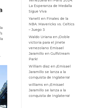
Venezuela en París 2024:
La Esperanza de Medalla
a
Sigue Viva
Yanett
en
Finales de la
NBA: Mavericks vs. Celtics
la
– Juego 3
fs
Waldo Uriana
en
¡Doble
la
victoria para el jinete
venezolano Emisael
Jaramillo en Gulfstream
.
Park!
William diaz
en
¡Emisael
Jaramillo se lanza a la
conquista de Inglaterra!
williams
en
¡Emisael
Jaramillo se lanza a la
conquista de Inglaterra!