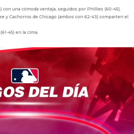
 con una cómoda ventaja, seguidos por Phillies (60-45).
e y Cachorros de Chicago (ambos con 62-43) comparten el
61-45) en la cima.