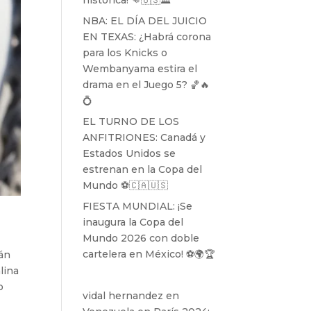
histórica! 👊🇺🇸🏛️
NBA: EL DÍA DEL JUICIO
EN TEXAS: ¿Habrá corona
para los Knicks o
Wembanyama estira el
drama en el Juego 5? 🏀🔥
💍
EL TURNO DE LOS
ANFITRIONES: Canadá y
Estados Unidos se
estrenan en la Copa del
Mundo ⚽️🇨🇦🇺🇸
FIESTA MUNDIAL: ¡Se
inaugura la Copa del
Mundo 2026 con doble
cartelera en México! ⚽️🌍🏆
rán
lina
o
vidal hernandez
en