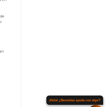
 de
o
ean
¡Hola! ¿Necesitas ayuda con algo?