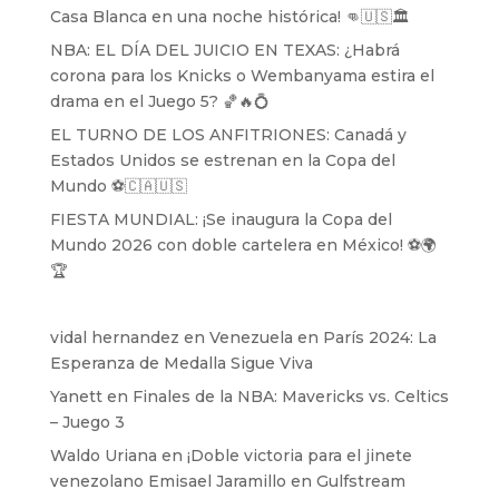
Casa Blanca en una noche histórica! 👊🇺🇸🏛️
NBA: EL DÍA DEL JUICIO EN TEXAS: ¿Habrá
corona para los Knicks o Wembanyama estira el
drama en el Juego 5? 🏀🔥💍
EL TURNO DE LOS ANFITRIONES: Canadá y
Estados Unidos se estrenan en la Copa del
Mundo ⚽️🇨🇦🇺🇸
FIESTA MUNDIAL: ¡Se inaugura la Copa del
Mundo 2026 con doble cartelera en México! ⚽️🌍
🏆
vidal hernandez
en
Venezuela en París 2024: La
Esperanza de Medalla Sigue Viva
Yanett
en
Finales de la NBA: Mavericks vs. Celtics
– Juego 3
Waldo Uriana
en
¡Doble victoria para el jinete
venezolano Emisael Jaramillo en Gulfstream