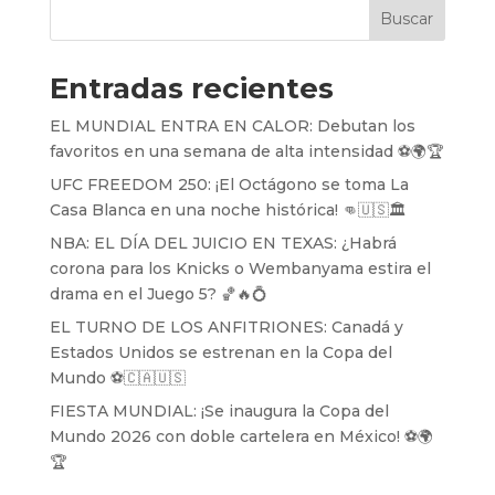
Buscar
Entradas recientes
EL MUNDIAL ENTRA EN CALOR: Debutan los
favoritos en una semana de alta intensidad ⚽️🌍🏆
UFC FREEDOM 250: ¡El Octágono se toma La
Casa Blanca en una noche histórica! 👊🇺🇸🏛️
NBA: EL DÍA DEL JUICIO EN TEXAS: ¿Habrá
corona para los Knicks o Wembanyama estira el
drama en el Juego 5? 🏀🔥💍
EL TURNO DE LOS ANFITRIONES: Canadá y
Estados Unidos se estrenan en la Copa del
Mundo ⚽️🇨🇦🇺🇸
FIESTA MUNDIAL: ¡Se inaugura la Copa del
Mundo 2026 con doble cartelera en México! ⚽️🌍
🏆