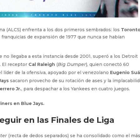
na (ALCS) enfrenta a los dos primeros sembrados: los
Toront
s franquicias de expansión de 1977 que nunca se habían
e no llegaba a esta instancia desde 2001, superó a los Detroit
. El receptor
Cal Raleigh
(
Big Dumper
), quien conectó 60
l líder de la ofensiva, apoyado por el venezolano
Eugenio Suá
Jays
sacaron provecho de su rotación de ases y la implacabili
errero Jr.
, para despachar a los Yankees en cuatro juegos.
iners en Blue Jays.
guir en las Finales de Liga
tter
(recta de dedos separados) se ha consolidado como el má