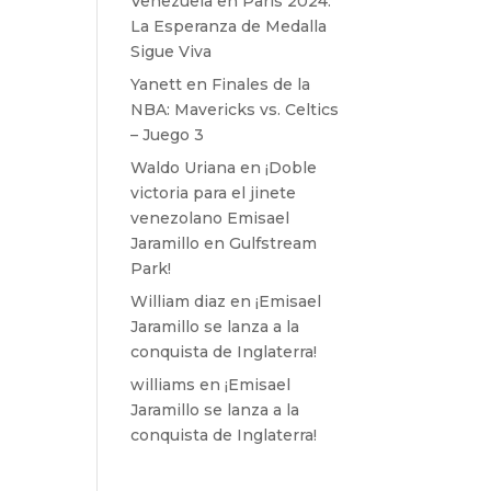
Venezuela en París 2024:
La Esperanza de Medalla
Sigue Viva
Yanett
en
Finales de la
NBA: Mavericks vs. Celtics
– Juego 3
Waldo Uriana
en
¡Doble
victoria para el jinete
venezolano Emisael
Jaramillo en Gulfstream
Park!
William diaz
en
¡Emisael
Jaramillo se lanza a la
conquista de Inglaterra!
williams
en
¡Emisael
Jaramillo se lanza a la
conquista de Inglaterra!