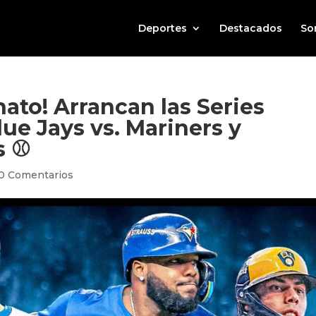
Deportes
Destacados
So
to! Arrancan las Series
lue Jays vs. Mariners y
s ⚾
0 Comentarios