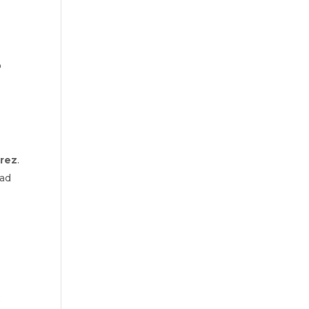
o
rez
.
dad
s