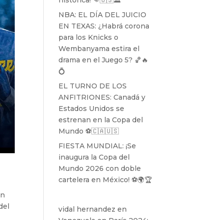
histórica! 👊🇺🇸🏛️
NBA: EL DÍA DEL JUICIO
EN TEXAS: ¿Habrá corona
para los Knicks o
Wembanyama estira el
drama en el Juego 5? 🏀🔥
💍
EL TURNO DE LOS
ANFITRIONES: Canadá y
Estados Unidos se
estrenan en la Copa del
Mundo ⚽️🇨🇦🇺🇸
FIESTA MUNDIAL: ¡Se
inaugura la Copa del
Mundo 2026 con doble
cartelera en México! ⚽️🌍🏆
on
del
vidal hernandez
en