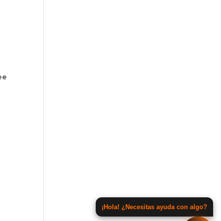
ee
¡Hola! ¿Necesitas ayuda con algo?