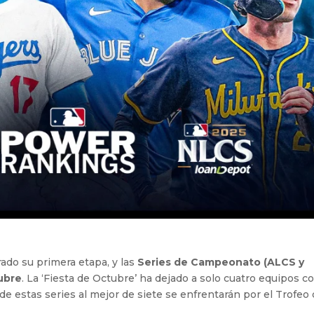
ado su primera etapa, y las
Series de Campeonato (ALCS y
ubre
. La ‘Fiesta de Octubre’ ha dejado a solo cuatro equipos c
de estas series al mejor de siete se enfrentarán por el Trofeo 