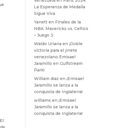
Venezuela en París 2024:
ue
La Esperanza de Medalla
Sigue Viva
Yanett
en
Finales de la
NBA: Mavericks vs. Celtics
– Juego 3
o
Waldo Uriana
en
¡Doble
victoria para el jinete
venezolano Emisael
Jaramillo en Gulfstream
Park!
William diaz
en
¡Emisael
Jaramillo se lanza a la
conquista de Inglaterra!
williams
en
¡Emisael
Jaramillo se lanza a la
conquista de Inglaterra!
El
 de