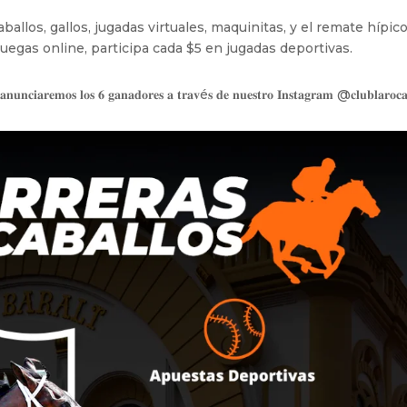
allos, gallos, jugadas virtuales, maquinitas, y el remate hípico
 juegas online, participa cada $5 en jugadas deportivas.
𝟒, 𝐚𝐧𝐮𝐧𝐜𝐢𝐚𝐫𝐞𝐦𝐨𝐬 𝐥𝐨𝐬 𝟔 𝐠𝐚𝐧𝐚𝐝𝐨𝐫𝐞𝐬 𝐚 𝐭𝐫𝐚𝐯é𝐬 𝐝𝐞 𝐧𝐮𝐞𝐬𝐭𝐫𝐨 𝐈𝐧𝐬𝐭𝐚𝐠𝐫𝐚𝐦 @‌𝐜𝐥𝐮𝐛𝐥𝐚𝐫𝐨𝐜