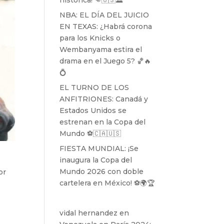
histórica! 👊🇺🇸🏛️
NBA: EL DÍA DEL JUICIO
EN TEXAS: ¿Habrá corona
para los Knicks o
Wembanyama estira el
drama en el Juego 5? 🏀🔥
💍
EL TURNO DE LOS
ANFITRIONES: Canadá y
Estados Unidos se
estrenan en la Copa del
Mundo ⚽️🇨🇦🇺🇸
FIESTA MUNDIAL: ¡Se
inaugura la Copa del
Mundo 2026 con doble
or
cartelera en México! ⚽️🌍🏆
vidal hernandez
en