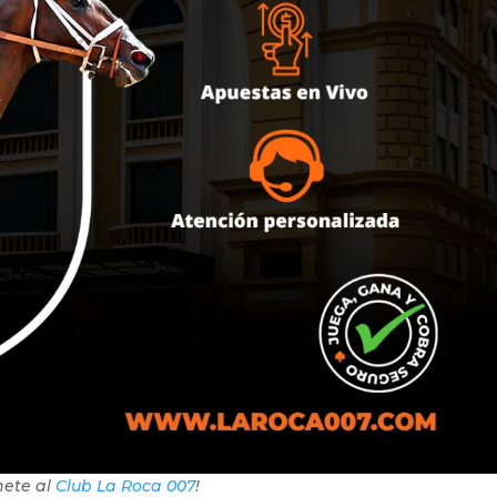
nete al
Club La Roca 007
!