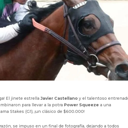
! El jinete estrella
Javier Castellano
y el talentoso entrenad
mbinaron para llevar a la potra
Power Squeeze
a una
ama Stakes (G1), ¡un clásico de $600.000!
zón, se impuso en un final de fotografía, dejando a todos