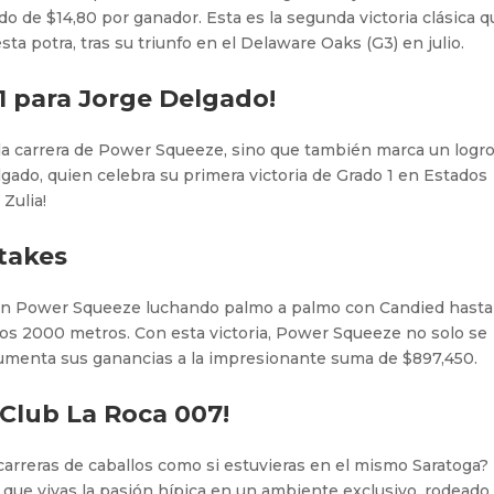
o de $14,80 por ganador. Esta es la segunda victoria clásica q
ta potra, tras su triunfo en el Delaware Oaks (G3) en julio.
 1 para Jorge Delgado!
 la carrera de Power Squeeze, sino que también marca un logr
gado, quien celebra su primera victoria de Grado 1 en Estados
 Zulia!
takes
 con Power Squeeze luchando palmo a palmo con Candied hasta
 los 2000 metros. Con esta victoria, Power Squeeze no solo se
 aumenta sus ganancias a la impresionante suma de $897,450.
l Club La Roca 007!
carreras de caballos como si estuvieras en el mismo Saratoga? 
 que vivas la pasión hípica en un ambiente exclusivo, rodeado