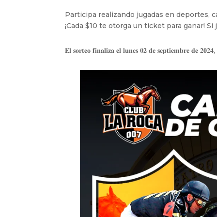
Participa realizando jugadas en deportes, cab
¡Cada $10 te otorga un ticket para ganar! Si
𝐄𝐥 𝐬𝐨𝐫𝐭𝐞𝐨 𝐟𝐢𝐧𝐚𝐥𝐢𝐳𝐚 𝐞𝐥 𝐥𝐮𝐧𝐞𝐬 𝟎𝟐 𝐝𝐞 𝐬𝐞𝐩𝐭𝐢𝐞𝐦𝐛𝐫𝐞 𝐝𝐞 𝟐𝟎𝟐