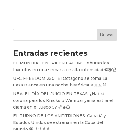
Buscar
Entradas recientes
EL MUNDIAL ENTRA EN CALOR: Debutan los
favoritos en una semana de alta intensidad ⚽️🌍🏆
UFC FREEDOM 250: ¡El Octágono se toma La
Casa Blanca en una noche histórica! 👊🇺🇸🏛️
NBA: EL DÍA DEL JUICIO EN TEXAS: ¿Habrá
corona para los Knicks o Wembanyama estira el
drama en el Juego 5? 🏀🔥💍
EL TURNO DE LOS ANFITRIONES: Canadá y
Estados Unidos se estrenan en la Copa del
Mundo ⚽️🇨🇦🇺🇸