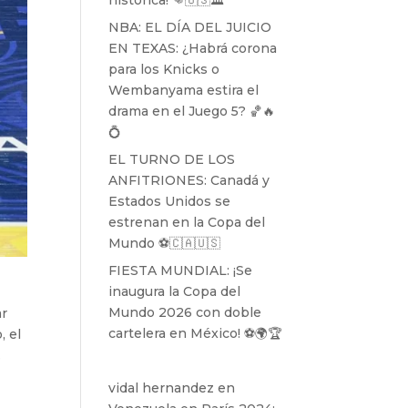
histórica! 👊🇺🇸🏛️
NBA: EL DÍA DEL JUICIO
EN TEXAS: ¿Habrá corona
para los Knicks o
Wembanyama estira el
drama en el Juego 5? 🏀🔥
💍
EL TURNO DE LOS
ANFITRIONES: Canadá y
Estados Unidos se
estrenan en la Copa del
Mundo ⚽️🇨🇦🇺🇸
FIESTA MUNDIAL: ¡Se
inaugura la Copa del
Mundo 2026 con doble
ar
cartelera en México! ⚽️🌍🏆
, el
.
vidal hernandez
en