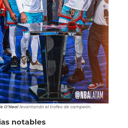
le O’Neal
levantando el trofeo de campeón.
ias notables