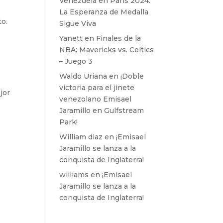
Venezuela en París 2024:
La Esperanza de Medalla
to.
Sigue Viva
Yanett
en
Finales de la
NBA: Mavericks vs. Celtics
– Juego 3
Waldo Uriana
en
¡Doble
victoria para el jinete
jor
venezolano Emisael
Jaramillo en Gulfstream
Park!
William diaz
en
¡Emisael
Jaramillo se lanza a la
conquista de Inglaterra!
williams
en
¡Emisael
Jaramillo se lanza a la
conquista de Inglaterra!