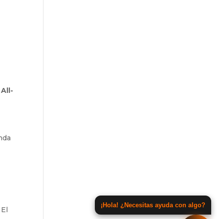
n
All-
nda
¡Hola! ¿Necesitas ayuda con algo?
 El