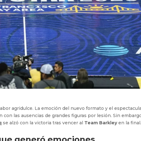
sabor agridulce. La emoción del nuevo formato y el espectacul
 con las ausencias de grandes figuras por lesión. Sin embargo
q
se alzó con la victoria tras vencer al
Team Barkley
en la final
que generó emociones