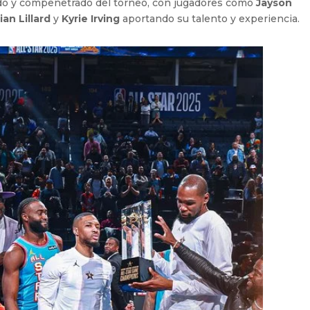
do y compenetrado del torneo, con jugadores como
Jayson
an Lillard
y
Kyrie Irving
aportando su talento y experiencia.