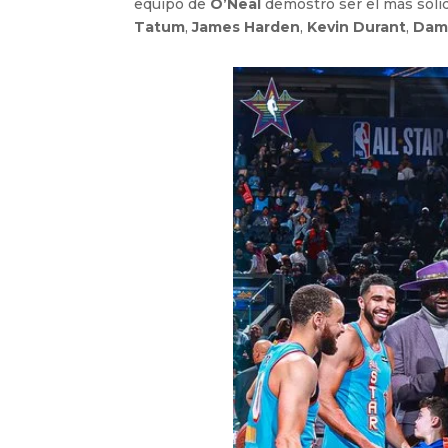
equipo de
O’Neal
demostró ser el más sóli
Tatum
,
James Harden
,
Kevin Durant
,
Dami