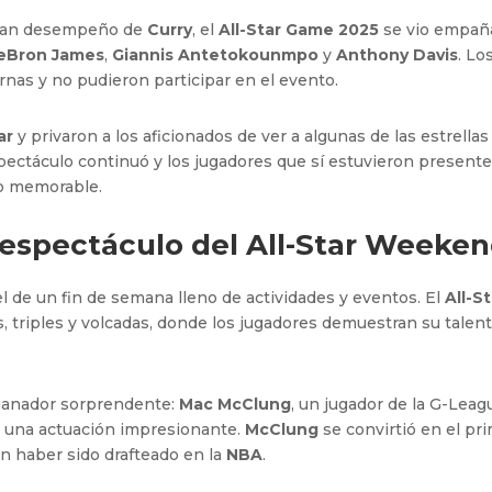
 gran desempeño de
Curry
, el
All-Star Game 2025
se vio empañ
eBron James
,
Giannis Antetokounmpo
y
Anthony Davis
. Lo
ernas y no pudieron participar en el evento.
ar
y privaron a los aficionados de ver a algunas de las estrellas
espectáculo continuó y los jugadores que sí estuvieron present
do memorable.
el espectáculo del All-Star Weeke
el de un fin de semana lleno de actividades y eventos. El
All-S
, triples y volcadas, donde los jugadores demuestran su talent
 ganador sorprendente:
Mac McClung
, un jugador de la G-Leag
 una actuación impresionante.
McClung
se convirtió en el pr
in haber sido drafteado en la
NBA
.