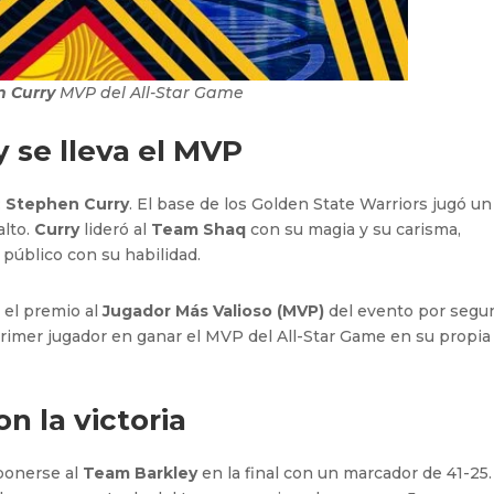
n Curry
MVP del All-Star Game
y se lleva el MVP
:
Stephen Curry
. El base de los Golden State Warriors jugó u
alto.
Curry
lideró al
Team Shaq
con su magia y su carisma,
 público con su habilidad.
 el premio al
Jugador Más Valioso (MVP)
del evento por segu
primer jugador en ganar el MVP del All-Star Game en su propia
n la victoria
mponerse al
Team Barkley
en la final con un marcador de 41-25.