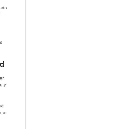
ado
s
es
nd
tar
o y
ue
imer