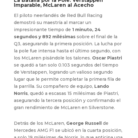
La Batalla por la Pole: Verstappen
Imparable, McLaren al Acecho
El piloto neerlandés de Red Bull Racing
demostró su maestría al marcar un
impresionante tiempo de
1 minuto, 24
segundos y 892 milésimas
sobre el final de la
Q3, asegurando la primera posición. La lucha por
la pole fue intensa hasta el último segundo, con
los McLaren pisándole los talones.
Oscar Piastri
se quedó a tan solo 0.103 segundos del tiempo
de Verstappen, logrando un valioso segundo
lugar que le permite completar la primera fila de
la parrilla. Su compañero de equipo,
Lando
Norris
, quedó a escasas 15 milésimas de Piastri,
asegurando la tercera posición y confirmando el
gran rendimiento de McLaren en Silverstone.
Detrás de los McLaren,
George Russell
de
Mercedes AMG F1 se ubicó en la cuarta posición,
a solo 19 milésimas de Norris, lo que anticipa una