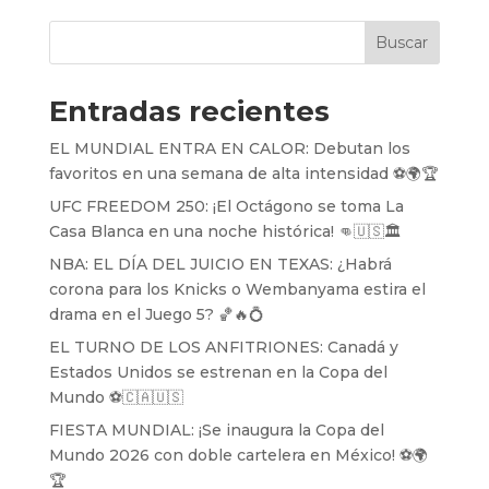
Buscar
Entradas recientes
EL MUNDIAL ENTRA EN CALOR: Debutan los
favoritos en una semana de alta intensidad ⚽️🌍🏆
UFC FREEDOM 250: ¡El Octágono se toma La
Casa Blanca en una noche histórica! 👊🇺🇸🏛️
NBA: EL DÍA DEL JUICIO EN TEXAS: ¿Habrá
corona para los Knicks o Wembanyama estira el
drama en el Juego 5? 🏀🔥💍
EL TURNO DE LOS ANFITRIONES: Canadá y
Estados Unidos se estrenan en la Copa del
Mundo ⚽️🇨🇦🇺🇸
FIESTA MUNDIAL: ¡Se inaugura la Copa del
Mundo 2026 con doble cartelera en México! ⚽️🌍
🏆