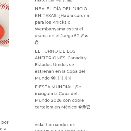
histórica! 👊🇺🇸🏛️
NBA: EL DÍA DEL JUICIO
EN TEXAS: ¿Habrá corona
para los Knicks o
Wembanyama estira el
drama en el Juego 5? 🏀🔥
💍
EL TURNO DE LOS
ANFITRIONES: Canadá y
Estados Unidos se
estrenan en la Copa del
Mundo ⚽️🇨🇦🇺🇸
FIESTA MUNDIAL: ¡Se
inaugura la Copa del
Mundo 2026 con doble
cartelera en México! ⚽️🌍🏆
 por
vidal hernandez
en
o y