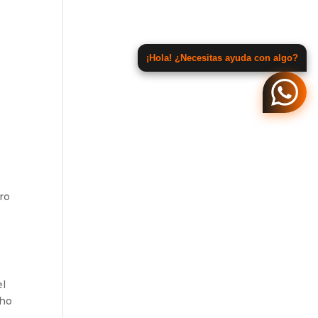
¡Hola! ¿Necesitas ayuda con algo?
ro
el
cho