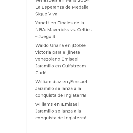
Venezuela en París 2024:
La Esperanza de Medalla
Sigue Viva
Yanett
en
Finales de la
NBA: Mavericks vs. Celtics
– Juego 3
Waldo Uriana
en
¡Doble
victoria para el jinete
venezolano Emisael
Jaramillo en Gulfstream
Park!
William diaz
en
¡Emisael
Jaramillo se lanza a la
conquista de Inglaterra!
williams
en
¡Emisael
Jaramillo se lanza a la
conquista de Inglaterra!