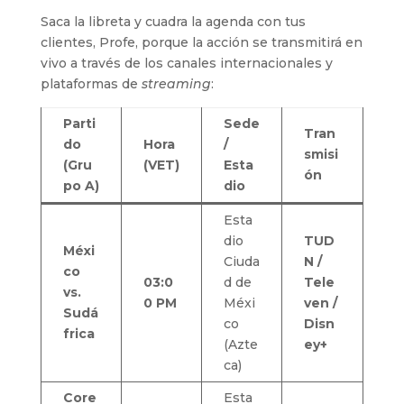
Saca la libreta y cuadra la agenda con tus
clientes, Profe, porque la acción se transmitirá en
vivo a través de los canales internacionales y
plataformas de
streaming
:
Parti
Sede
Tran
do
Hora
/
smisi
(Gru
(VET)
Esta
ón
po A)
dio
Esta
dio
TUD
Méxi
Ciuda
N /
co
03:0
d de
Tele
vs.
0 PM
Méxi
ven /
Sudá
co
Disn
frica
(Azte
ey+
ca)
Core
Esta