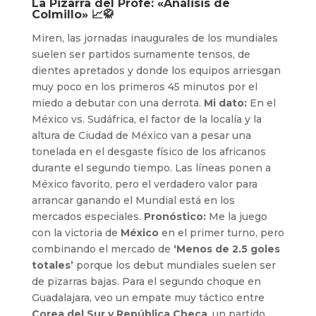
La Pizarra del Profe: «Análisis de
Colmillo» 📈🥋
Miren, las jornadas inaugurales de los mundiales
suelen ser partidos sumamente tensos, de
dientes apretados y donde los equipos arriesgan
muy poco en los primeros 45 minutos por el
miedo a debutar con una derrota.
Mi dato:
En el
México vs. Sudáfrica, el factor de la localía y la
altura de Ciudad de México van a pesar una
tonelada en el desgaste físico de los africanos
durante el segundo tiempo. Las líneas ponen a
México favorito, pero el verdadero valor para
arrancar ganando el Mundial está en los
mercados especiales.
Pronóstico:
Me la juego
con la victoria de
México
en el primer turno, pero
combinando el mercado de
‘Menos de 2.5 goles
totales’
porque los debut mundiales suelen ser
de pizarras bajas. Para el segundo choque en
Guadalajara, veo un empate muy táctico entre
Corea del Sur y República Checa
, un partido