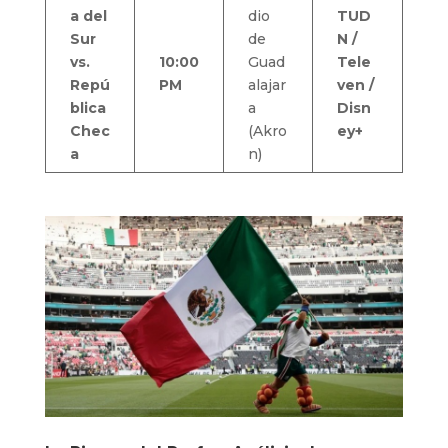
a del
dio
TUD
Sur
de
N /
vs.
10:00
Guad
Tele
Repú
PM
alajar
ven /
blica
a
Disn
Chec
(Akro
ey+
a
n)