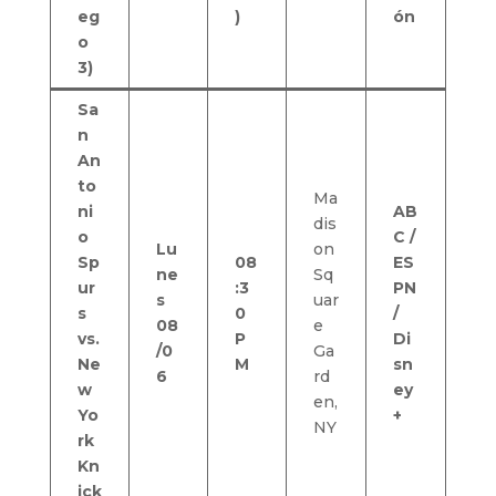
eg
)
ón
o
3)
Sa
n
An
to
Ma
ni
AB
dis
o
C /
Lu
on
Sp
08
ES
ne
Sq
ur
:3
PN
s
uar
s
0
/
08
e
vs.
P
Di
/0
Ga
Ne
M
sn
6
rd
w
ey
en,
Yo
+
NY
rk
Kn
ick