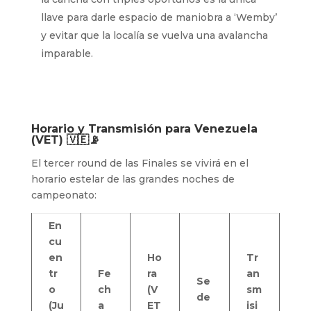
llave para darle espacio de maniobra a ‘Wemby’
y evitar que la localía se vuelva una avalancha
imparable.
Horario y Transmisión para Venezuela
(VET) 🇻🇪📡
El tercer round de las Finales se vivirá en el
horario estelar de las grandes noches de
campeonato:
En
cu
en
Ho
Tr
tr
Fe
ra
an
Se
o
ch
(V
sm
de
(Ju
a
ET
isi