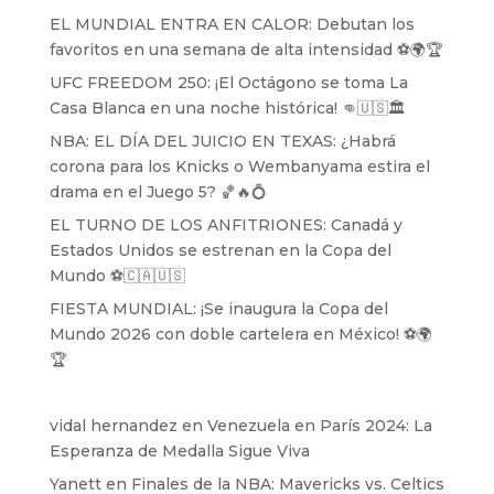
EL MUNDIAL ENTRA EN CALOR: Debutan los
favoritos en una semana de alta intensidad ⚽️🌍🏆
UFC FREEDOM 250: ¡El Octágono se toma La
Casa Blanca en una noche histórica! 👊🇺🇸🏛️
NBA: EL DÍA DEL JUICIO EN TEXAS: ¿Habrá
corona para los Knicks o Wembanyama estira el
drama en el Juego 5? 🏀🔥💍
EL TURNO DE LOS ANFITRIONES: Canadá y
Estados Unidos se estrenan en la Copa del
Mundo ⚽️🇨🇦🇺🇸
FIESTA MUNDIAL: ¡Se inaugura la Copa del
Mundo 2026 con doble cartelera en México! ⚽️🌍
🏆
vidal hernandez
en
Venezuela en París 2024: La
Esperanza de Medalla Sigue Viva
Yanett
en
Finales de la NBA: Mavericks vs. Celtics