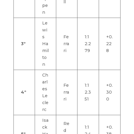
ll
pe
n
Le
wi
s
Fe
1:1
+0.
3º
Ha
rra
2.2
22
mil
ri
79
8
to
n
Ch
arl
Fe
1:1
+0.
es
4º
rra
2.3
30
Le
ri
51
0
cle
rc
Isa
Re
ck
1:1
+0.
d
5º
Ha
2.4
38