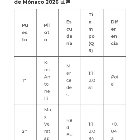
de Mónaco 2026 📊🏁
Ti
Es
e
Dif
Pu
Pil
cu
m
er
es
ot
de
po
en
to
o
ría
(Q
cia
3)
Ki
M
mi
er
1:1
An
Pol
1º
ce
2.0
to
e
de
51
ne
s
lli
Ma
x
Re
Ve
1:1
+0.
d
2º
rst
2.0
04
Bu
ap
94
3