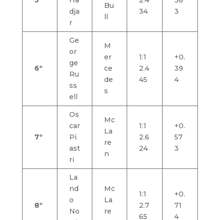
Bu
dja
34
3
ll
r
Ge
M
or
er
1:1
+0.
ge
6º
ce
2.4
39
Ru
de
45
4
ss
s
ell
Os
Mc
car
1:1
+0.
La
7º
Pi
2.6
57
re
ast
24
3
n
ri
La
nd
Mc
1:1
+0.
o
La
8º
2.7
71
No
re
65
4