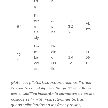
rri
n
s
Pi
err
Al
1:1
+1.
9º
e
pi
3.2
175
Ga
ne
26
sly
Lia
Ra
m
cin
1:1
+1.
10
La
g
3.4
36
º
ws
Bu
12
1
on
lls
(Nota: Los pilotos hispanoamericanos Franco
Colapinto con el Alpine y Sergio ‘Checo’ Pérez
con el Cadillac iniciarán la competencia en las
posiciones 14º y 18º respectivamente, tras
quedar eliminados en las fases previas).