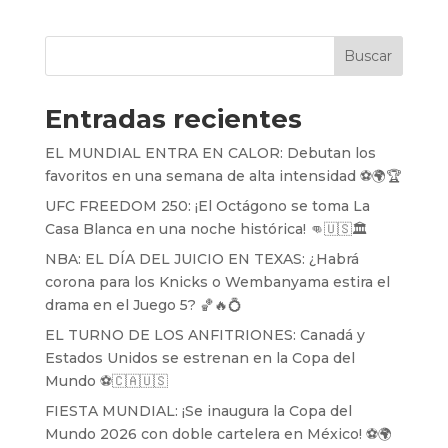
Buscar
Entradas recientes
EL MUNDIAL ENTRA EN CALOR: Debutan los
favoritos en una semana de alta intensidad ⚽️🌍🏆
UFC FREEDOM 250: ¡El Octágono se toma La
Casa Blanca en una noche histórica! 👊🇺🇸🏛️
NBA: EL DÍA DEL JUICIO EN TEXAS: ¿Habrá
corona para los Knicks o Wembanyama estira el
drama en el Juego 5? 🏀🔥💍
EL TURNO DE LOS ANFITRIONES: Canadá y
Estados Unidos se estrenan en la Copa del
Mundo ⚽️🇨🇦🇺🇸
FIESTA MUNDIAL: ¡Se inaugura la Copa del
Mundo 2026 con doble cartelera en México! ⚽️🌍