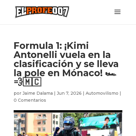
Formula 1: ¡Kimi
Antonelli vuela en la
clasificación y se lleva
la pole en Mónaco! 🏎️
💨🇲🇨
por
Jaime Dalama
|
Jun 7, 2026
|
Automovilismo
|
0 Comentarios