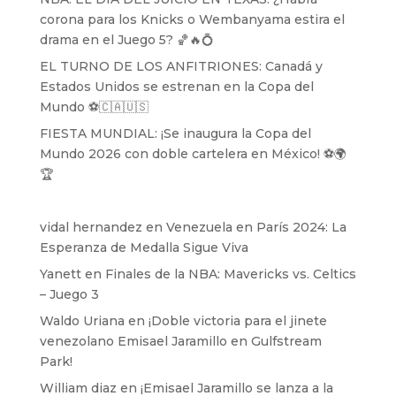
corona para los Knicks o Wembanyama estira el
drama en el Juego 5? 🏀🔥💍
EL TURNO DE LOS ANFITRIONES: Canadá y
Estados Unidos se estrenan en la Copa del
Mundo ⚽️🇨🇦🇺🇸
FIESTA MUNDIAL: ¡Se inaugura la Copa del
Mundo 2026 con doble cartelera en México! ⚽️🌍
🏆
vidal hernandez
en
Venezuela en París 2024: La
Esperanza de Medalla Sigue Viva
Yanett
en
Finales de la NBA: Mavericks vs. Celtics
– Juego 3
Waldo Uriana
en
¡Doble victoria para el jinete
venezolano Emisael Jaramillo en Gulfstream
Park!
William diaz
en
¡Emisael Jaramillo se lanza a la