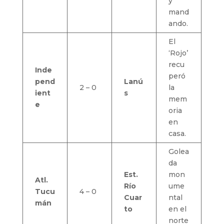
y
mand
ando.
El
‘Rojo’
recu
Inde
peró
pend
Lanú
2 – 0
la
ient
s
mem
e
oria
en
casa.
Golea
da
Est.
mon
Atl.
Río
ume
Tucu
4 – 0
Cuar
ntal
mán
to
en el
norte