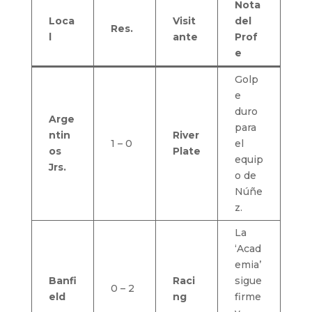
Nota
Loca
Visit
del
Res.
l
ante
Prof
e
Golp
e
duro
Arge
para
ntin
River
1 – 0
el
os
Plate
equip
Jrs.
o de
Núñe
z.
La
‘Acad
emia’
Banfi
Raci
sigue
0 – 2
eld
ng
firme