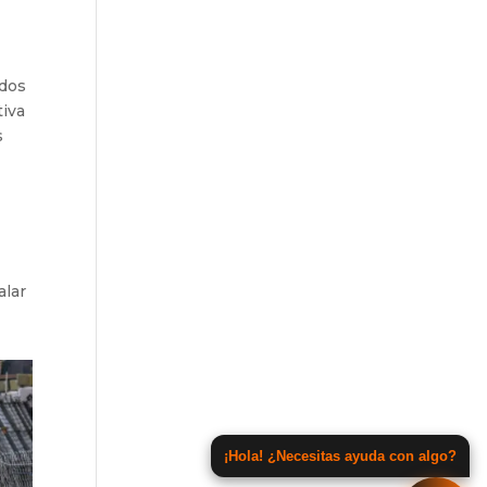
ados
tiva
s
alar
¡Hola! ¿Necesitas ayuda con algo?