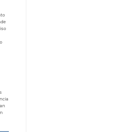
nto
nde
viso
to
s
ncia
ran
on