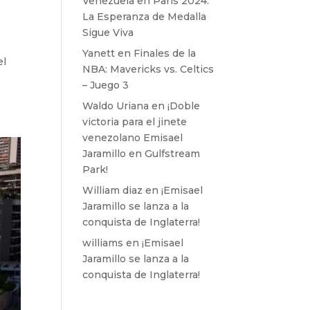
Venezuela en París 2024:
La Esperanza de Medalla
Sigue Viva
Yanett
en
Finales de la
el
NBA: Mavericks vs. Celtics
– Juego 3
Waldo Uriana
en
¡Doble
victoria para el jinete
venezolano Emisael
Jaramillo en Gulfstream
Park!
William diaz
en
¡Emisael
Jaramillo se lanza a la
conquista de Inglaterra!
williams
en
¡Emisael
Jaramillo se lanza a la
conquista de Inglaterra!