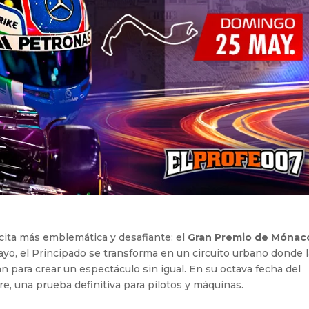
 cita más emblemática y desafiante: el
Gran Premio de Mónac
mayo, el Principado se transforma en un circuito urbano donde 
nan para crear un espectáculo sin igual. En su octava fecha del
, una prueba definitiva para pilotos y máquinas.