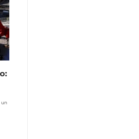
o:
n
s un