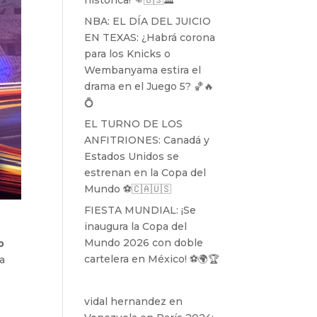
histórica! 👊🇺🇸🏛️
NBA: EL DÍA DEL JUICIO
EN TEXAS: ¿Habrá corona
para los Knicks o
Wembanyama estira el
drama en el Juego 5? 🏀🔥
💍
EL TURNO DE LOS
ANFITRIONES: Canadá y
Estados Unidos se
estrenan en la Copa del
Mundo ⚽️🇨🇦🇺🇸
FIESTA MUNDIAL: ¡Se
inaugura la Copa del
Mundo 2026 con doble
o
cartelera en México! ⚽️🌍🏆
la
vidal hernandez
en