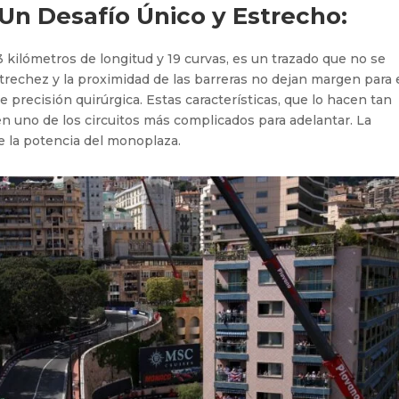
 Un Desafío Único y Estrecho:
3 kilómetros de longitud y 19 curvas, es un trazado que no se
strechez y la proximidad de las barreras no dejan margen para 
e precisión quirúrgica. Estas características, que lo hacen tan
en uno de los circuitos más complicados para adelantar. La
de la potencia del monoplaza.