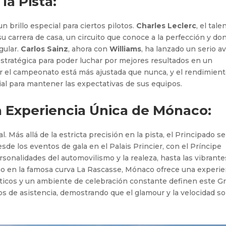
la Pista:
n brillo especial para ciertos pilotos.
Charles Leclerc
, el tale
 su carrera de casa, un circuito que conoce a la perfección y do
gular.
Carlos Sainz
, ahora con
Williams
, ha lanzado un serio a
estratégica para poder luchar por mejores resultados en un
por el campeonato está más ajustada que nunca, y el rendimien
ial para mantener las expectativas de sus equipos.
La Experiencia Única de Mónaco:
. Más allá de la estricta precisión en la pista, el Principado se
sde los eventos de gala en el Palais Princier, con el Príncipe
rsonalidades del automovilismo y la realeza, hasta las vibrante
omo en la famosa curva La Rascasse, Mónaco ofrece una experie
xóticos y un ambiente de celebración constante definen este G
os de asistencia, demostrando que el glamour y la velocidad s