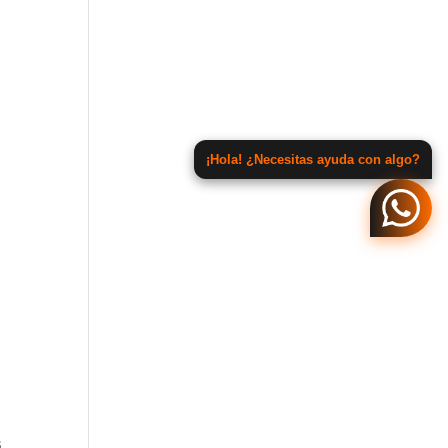
¡Hola! ¿Necesitas ayuda con algo?
s