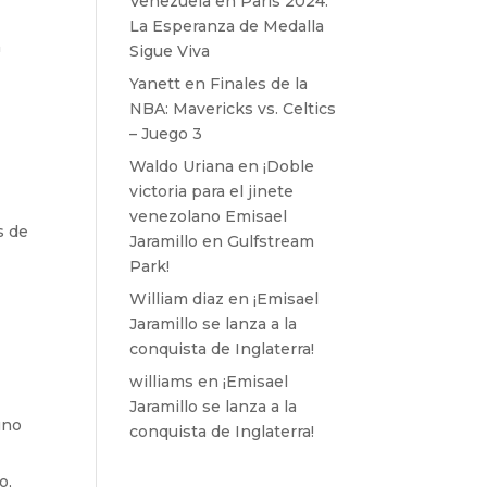
Venezuela en París 2024:
La Esperanza de Medalla
a
Sigue Viva
o
Yanett
en
Finales de la
NBA: Mavericks vs. Celtics
– Juego 3
Waldo Uriana
en
¡Doble
victoria para el jinete
venezolano Emisael
s de
Jaramillo en Gulfstream
Park!
William diaz
en
¡Emisael
Jaramillo se lanza a la
conquista de Inglaterra!
williams
en
¡Emisael
Jaramillo se lanza a la
uno
conquista de Inglaterra!
o,