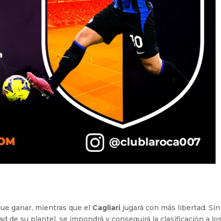
que ganar, mientras que el
Cagliari
jugará con más libertad. Sin
idad de su plantel, se impondrá y conseguirá la clasificación a lo