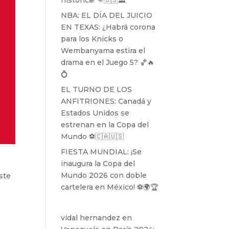
histórica! 👊🇺🇸🏛️
NBA: EL DÍA DEL JUICIO
EN TEXAS: ¿Habrá corona
para los Knicks o
Wembanyama estira el
drama en el Juego 5? 🏀🔥
💍
EL TURNO DE LOS
ANFITRIONES: Canadá y
Estados Unidos se
estrenan en la Copa del
Mundo ⚽️🇨🇦🇺🇸
FIESTA MUNDIAL: ¡Se
inaugura la Copa del
Mundo 2026 con doble
Este
cartelera en México! ⚽️🌍🏆
vidal hernandez
en