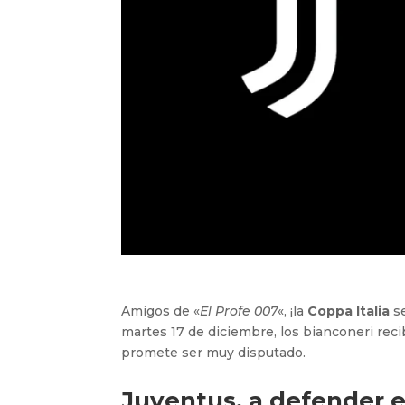
Amigos de «
El Profe 007
«, ¡la
Coppa Italia
se
martes 17 de diciembre, los bianconeri reci
promete ser muy disputado.
Juventus, a defender el