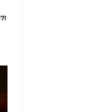
07
!
r