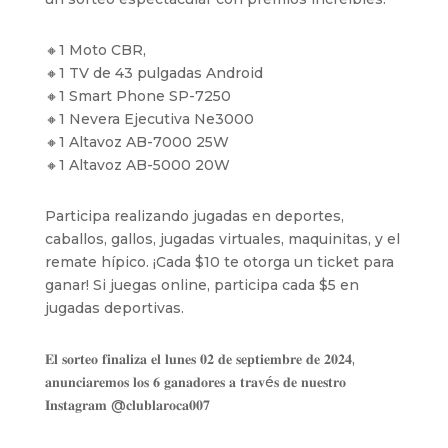
🔸1 Moto CBR,
🔸1 TV de 43 pulgadas Android
🔸1 Smart Phone SP-7250
🔸1 Nevera Ejecutiva Ne3000
🔸1 Altavoz AB-7000 25W
🔸1 Altavoz AB-5000 20W
Participa realizando jugadas en deportes,
caballos, gallos, jugadas virtuales, maquinitas, y el
remate hípico. ¡Cada $10 te otorga un ticket para
ganar! Si juegas online, participa cada $5 en
jugadas deportivas.
𝐄𝐥 𝐬𝐨𝐫𝐭𝐞𝐨 𝐟𝐢𝐧𝐚𝐥𝐢𝐳𝐚 𝐞𝐥 𝐥𝐮𝐧𝐞𝐬 𝟎𝟐 𝐝𝐞 𝐬𝐞𝐩𝐭𝐢𝐞𝐦𝐛𝐫𝐞 𝐝𝐞 𝟐𝟎𝟐𝟒,
𝐚𝐧𝐮𝐧𝐜𝐢𝐚𝐫𝐞𝐦𝐨𝐬 𝐥𝐨𝐬 𝟔 𝐠𝐚𝐧𝐚𝐝𝐨𝐫𝐞𝐬 𝐚 𝐭𝐫𝐚𝐯é𝐬 𝐝𝐞 𝐧𝐮𝐞𝐬𝐭𝐫𝐨
𝐈𝐧𝐬𝐭𝐚𝐠𝐫𝐚𝐦 @‌𝐜𝐥𝐮𝐛𝐥𝐚𝐫𝐨𝐜𝐚𝟎𝟎𝟕