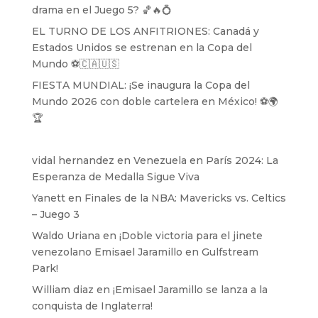
drama en el Juego 5? 🏀🔥💍
EL TURNO DE LOS ANFITRIONES: Canadá y
Estados Unidos se estrenan en la Copa del
Mundo ⚽️🇨🇦🇺🇸
FIESTA MUNDIAL: ¡Se inaugura la Copa del
Mundo 2026 con doble cartelera en México! ⚽️🌍
🏆
vidal hernandez
en
Venezuela en París 2024: La
Esperanza de Medalla Sigue Viva
Yanett
en
Finales de la NBA: Mavericks vs. Celtics
– Juego 3
Waldo Uriana
en
¡Doble victoria para el jinete
venezolano Emisael Jaramillo en Gulfstream
Park!
William diaz
en
¡Emisael Jaramillo se lanza a la
conquista de Inglaterra!