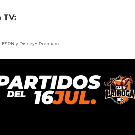
 TV:
:
ESPN y Disney+ Premium.