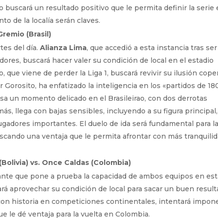
 buscará un resultado positivo que le permita definir la serie
to de la localía serán claves.
Gremio (Brasil)
tes del día.
Alianza Lima
, que accedió a esta instancia tras ser
dores, buscará hacer valer su condición de local en el estadio
, que viene de perder la Liga 1, buscará revivir su ilusión cope
r Gorosito, ha enfatizado la inteligencia en los «partidos de 18
iesa un momento delicado en el Brasileirao, con dos derrotas
ás, llega con bajas sensibles, incluyendo a su figura principal,
jugadores importantes. El duelo de ida será fundamental para l
scando una ventaja que le permita afrontar con más tranquili
(Bolivia) vs. Once Caldas (Colombia)
nte que pone a prueba la capacidad de ambos equipos en est
rá aprovechar su condición de local para sacar un buen result
on historia en competiciones continentales, intentará impon
que le dé ventaja para la vuelta en Colombia.