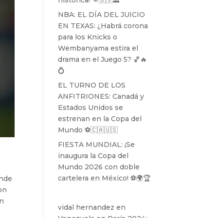
histórica! 👊🇺🇸🏛️
NBA: EL DÍA DEL JUICIO
EN TEXAS: ¿Habrá corona
para los Knicks o
Wembanyama estira el
drama en el Juego 5? 🏀🔥
💍
EL TURNO DE LOS
ANFITRIONES: Canadá y
Estados Unidos se
estrenan en la Copa del
Mundo ⚽️🇨🇦🇺🇸
FIESTA MUNDIAL: ¡Se
inaugura la Copa del
Mundo 2026 con doble
cartelera en México! ⚽️🌍🏆
onde
on
en
vidal hernandez
en