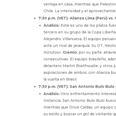
ventaja en casa, mientras que Palestino
Chile. La intensidad y el aprovechamien
7:30 p.m. (VET): Alianza Lima (Perú) vs. 
Análisis:
Este es uno de los platos fuer
tercero en su grupo de la Copa Liberta
Alejandro Villanueva. El equipo peruano
ante un rival de jerarquía. Su DT, Nésto
minutos».
Gremio
, por su parte, atrav
consecutivas. El equipo brasileño, adem
delantero Martin Braithwaite, y otros 
aspiraciones de ambos, con Alianza bu
la vuelta en Brasil.
7:30 p.m. (VET): San Antonio Bulo Bulo 
Análisis:
Otro enfrentamiento interesa
instancia. San Antonio Bulo Bulo busca
mientras que Once Caldas, un equipo c
su estilo y buscar un gol de visitante 