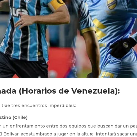
nada (Horarios de Venezuela):
s trae tres encuentros imperdibles:
stino (Chile)
on un enfrentamiento entre dos equipos que buscan dar un pa
l Bolívar, acostumbrado a jugar en la altura, intentará sacar un