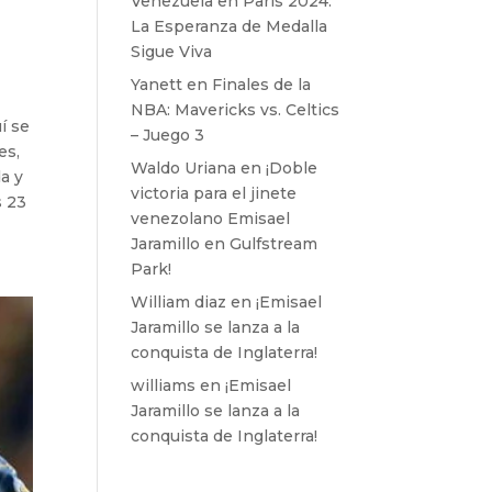
Venezuela en París 2024:
La Esperanza de Medalla
Sigue Viva
Yanett
en
Finales de la
NBA: Mavericks vs. Celtics
uí se
– Juego 3
es,
Waldo Uriana
en
¡Doble
a y
victoria para el jinete
s 23
venezolano Emisael
Jaramillo en Gulfstream
Park!
William diaz
en
¡Emisael
Jaramillo se lanza a la
conquista de Inglaterra!
williams
en
¡Emisael
Jaramillo se lanza a la
conquista de Inglaterra!