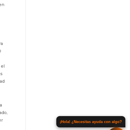
 en
ra
0
 el
as
dad
a
ado,
er
¡Hola! ¿Necesitas ayuda con algo?