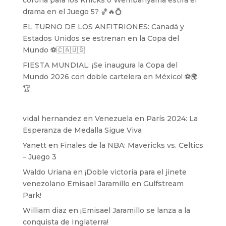
drama en el Juego 5? 🏀🔥💍
EL TURNO DE LOS ANFITRIONES: Canadá y
Estados Unidos se estrenan en la Copa del
Mundo ⚽️🇨🇦🇺🇸
FIESTA MUNDIAL: ¡Se inaugura la Copa del
Mundo 2026 con doble cartelera en México! ⚽️🌍
🏆
vidal hernandez
en
Venezuela en París 2024: La
Esperanza de Medalla Sigue Viva
Yanett
en
Finales de la NBA: Mavericks vs. Celtics
– Juego 3
Waldo Uriana
en
¡Doble victoria para el jinete
venezolano Emisael Jaramillo en Gulfstream
Park!
William diaz
en
¡Emisael Jaramillo se lanza a la
conquista de Inglaterra!